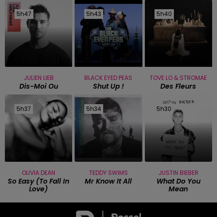
5h47
5h47
5h43
5h43
5h40
5h40
JULIEN LIEB
BLACK EYED PEAS
TOVE LO & STROMAE
Dis-Moi Ou
Shut Up !
Des Fleurs
5h37
5h37
5h34
5h34
5h30
5h30
OLIVIA DEAN
TEDDY SWIMS
JUSTIN BIEBER
So Easy (to Fall In
Mr Know It All
What Do You
Love)
Mean