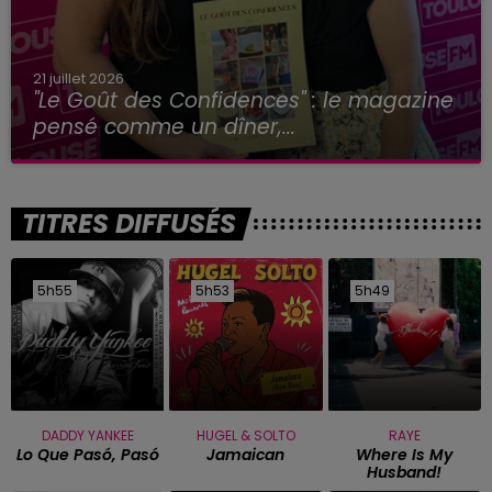
21 juillet 2026
"Le Goût des Confidences" : le magazine
pensé comme un dîner,...
TITRES DIFFUSÉS
5h55
5h55
5h53
5h53
5h49
5h49
DADDY YANKEE
HUGEL & SOLTO
RAYE
Lo Que Pasó, Pasó
Jamaican
Where Is My
Husband!