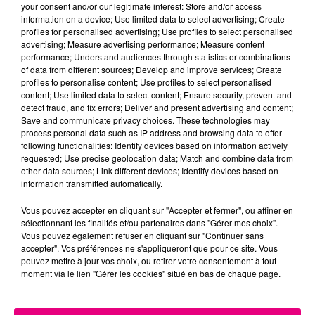
your consent and/or our legitimate interest: Store and/or access
information on a device; Use limited data to select advertising; Create
profiles for personalised advertising; Use profiles to select personalised
advertising; Measure advertising performance; Measure content
performance; Understand audiences through statistics or combinations
of data from different sources; Develop and improve services; Create
22 juillet 2026
Toulouse : circulation perturbée dans le
profiles to personalise content; Use profiles to select personalised
content; Use limited data to select content; Ensure security, prevent and
secteur François Verdier...
detect fraud, and fix errors; Deliver and present advertising and content;
Save and communicate privacy choices. These technologies may
process personal data such as IP address and browsing data to offer
following functionalities: Identify devices based on information actively
requested; Use precise geolocation data; Match and combine data from
other data sources; Link different devices; Identify devices based on
information transmitted automatically.
Vous pouvez accepter en cliquant sur "Accepter et fermer", ou affiner en
sélectionnant les finalités et/ou partenaires dans "Gérer mes choix".
Vous pouvez également refuser en cliquant sur "Continuer sans
accepter". Vos préférences ne s'appliqueront que pour ce site. Vous
pouvez mettre à jour vos choix, ou retirer votre consentement à tout
moment via le lien "Gérer les cookies" situé en bas de chaque page.