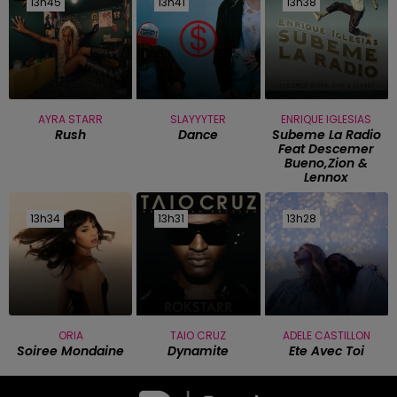
13h45
13h45
13h41
13h41
13h38
13h38
AYRA STARR
SLAYYYTER
ENRIQUE IGLESIAS
Rush
Dance
Subeme La Radio
Feat Descemer
Bueno,zion &
Lennox
13h34
13h34
13h31
13h31
13h28
13h28
ORIA
TAIO CRUZ
ADELE CASTILLON
Soiree Mondaine
Dynamite
Ete Avec Toi