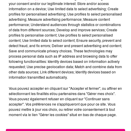
your consent and/or our legitimate interest: Store and/or access
information on a device; Use limited data to select advertising; Create
profiles for personalised advertising; Use profiles to select personalised
advertising; Measure advertising performance; Measure content
performance; Understand audiences through statistics or combinations
22 juillet 2026
of data from different sources; Develop and improve services; Create
Toulouse : circulation perturbée dans le
profiles to personalise content; Use profiles to select personalised
secteur François Verdier...
content; Use limited data to select content; Ensure security, prevent and
detect fraud, and fix errors; Deliver and present advertising and content;
Save and communicate privacy choices. These technologies may
process personal data such as IP address and browsing data to offer
following functionalities: Identify devices based on information actively
requested; Use precise geolocation data; Match and combine data from
other data sources; Link different devices; Identify devices based on
information transmitted automatically.
Vous pouvez accepter en cliquant sur "Accepter et fermer", ou affiner en
sélectionnant les finalités et/ou partenaires dans "Gérer mes choix".
Vous pouvez également refuser en cliquant sur "Continuer sans
accepter". Vos préférences ne s'appliqueront que pour ce site. Vous
pouvez mettre à jour vos choix, ou retirer votre consentement à tout
moment via le lien "Gérer les cookies" situé en bas de chaque page.