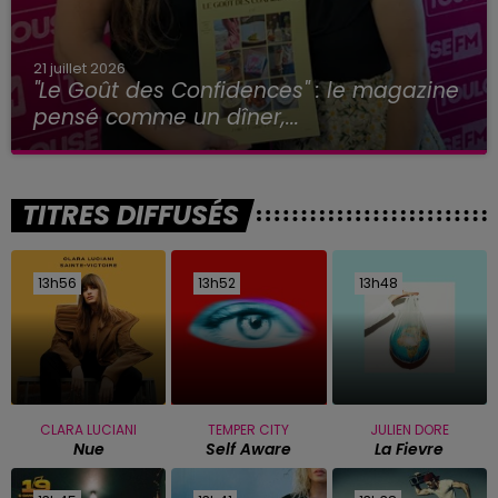
21 juillet 2026
"Le Goût des Confidences" : le magazine
pensé comme un dîner,...
TITRES DIFFUSÉS
13h56
13h56
13h52
13h52
13h48
13h48
CLARA LUCIANI
TEMPER CITY
JULIEN DORE
Nue
Self Aware
La Fievre