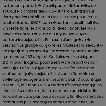
fortement perturb�. Au d�part et � l'arriv�e de
Toulouse, comptez deux TGV sur trois, un train sur
deux pour les Corail, et un train sur deux pour les TER.
Le site internet SNCF.com r�pertorie les difficult�s.
On reste dans les transports, avec l'avion. Les vols
navettes entre Toulouse et Orly peuvent �tre
perturb�s aujourd'hui. En raison d'une gr�ve �
Servisair. Le groupe qui g�re les fouilles et la s�curit�
en g�n�ral. Ces salari�s protestent contre un plan
qui menace 432 emplois. Certains vols au d�part
d'Orly pour Blagnac pourraient �tre report�s voir
annul�s. Enfin, le p�le emploi. C'est l'autre grand
secteur en gr�ve aujourd'hui. Avec la flamb�e du
ch�mage les agents n'en peuvent plus. D'autant que
disent-ils, la fusion ANPE Assedics n'a pas arrang� les
choses. Au contraire, les traitements administratifs
seraient encore plus lourd qu'avant. Ils r�clament des
formations plus adapt�es et des embauches. Du