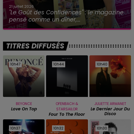
21 juillet 2026
"Le Goût des Confidences" : le magazine
pensé comme un dîner,...
TITRES DIFFUSÉS
10h47
10h47
10h44
10h44
10h40
10h40
BEYONCE
OFENBACH &
JULIETTE ARMANET
Love On Top
Le Dernier Jour Du
STARSAILOR
Disco
Four To The Floor
10h37
10h37
10h32
10h32
10h30
10h30