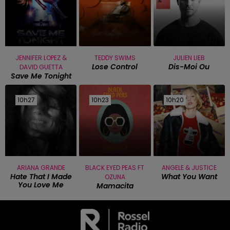
JENNIFER LOPEZ &
TEDDY SWIMS
JULIEN LIEB
Lose Control
Dis-Moi Ou
DAVID GUETTA
Save Me Tonight
10h27
10h27
10h23
10h23
10h20
10h20
ARIANA GRANDE
BLACK EYED PEAS FT
ANGELE & JUSTICE
Hate That I Made
What You Want
OZUNA
You Love Me
Mamacita