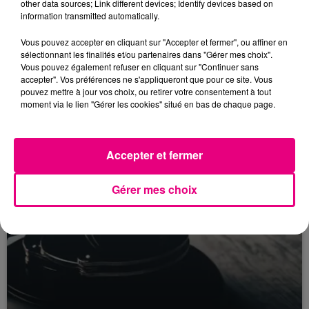
other data sources; Link different devices; Identify devices based on
information transmitted automatically.
22 juillet 2026
Vous pouvez accepter en cliquant sur "Accepter et fermer", ou affiner en
Toulouse : circulation perturbée dans le
sélectionnant les finalités et/ou partenaires dans "Gérer mes choix".
secteur François Verdier...
Vous pouvez également refuser en cliquant sur "Continuer sans
accepter". Vos préférences ne s'appliqueront que pour ce site. Vous
pouvez mettre à jour vos choix, ou retirer votre consentement à tout
moment via le lien "Gérer les cookies" situé en bas de chaque page.
Accepter et fermer
Gérer mes choix