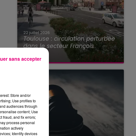
22 juillet 2026
Toulouse : circulation perturbée
dans le secteur François
Verdier...
uer sans accepter
erest: Store and/or
tising; Use profiles to
tand audiences through
personalise content; Use
 fraud, and fix errors;
 may process personal
mation actively
vices; Identify devices