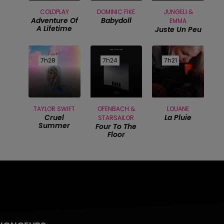
COLDPLAY
DOMINIC FIKE
JUNGELI &
Adventure Of
Babydoll
EMMA
A Lifetime
Juste Un Peu
7h28
7h28
7h24
7h24
7h21
7h21
TAYLOR SWIFT
OFENBACH &
LOUANE
Cruel
La Pluie
STARSAILOR
Summer
Four To The
Floor