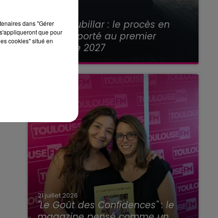
21 juillet 2026
Affaire Jubillar : le procès en
rtenaires dans "Gérer
s'appliqueront que pour
appel reporté au premier
les cookies" situé en
semestre 2027
21 juillet 2026
"Le Goût des Confidences" : le
magazine pensé comme un