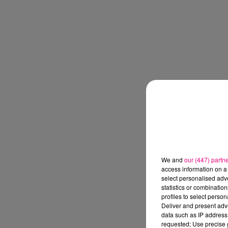
We and
our (447) partn
access information on a 
select personalised ad
statistics or combinatio
profiles to select person
Deliver and present adv
data such as IP address 
requested; Use precise g