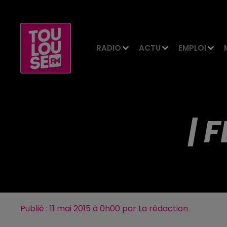
RADIO
ACTU
EMPLOI
| 
Publié : 11 mai 2015 à 0h00 par La rédaction