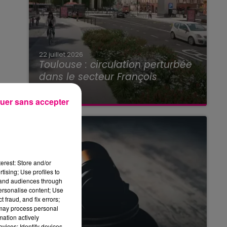
22 juillet 2026
Toulouse : circulation perturbée
dans le secteur François
Verdier...
uer sans accepter
erest: Store and/or
tising; Use profiles to
tand audiences through
personalise content; Use
 fraud, and fix errors;
 may process personal
mation actively
vices; Identify devices