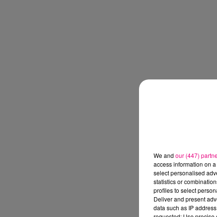
We and
our (447) partn
access information on a 
select personalised ad
statistics or combinatio
profiles to select person
Deliver and present adv
data such as IP address 
requested; Use precise g