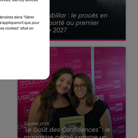
21 juillet 2026
Affaire Jubillar : le procès en
rtenaires dans "Gérer
appel reporté au premier
s'appliqueront que pour
les cookies" situé en
semestre 2027
21 juillet 2026
"Le Goût des Confidences" : le
magazine pensé comme un