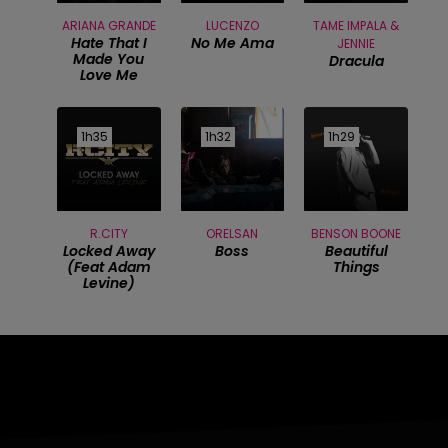
ARIANA GRANDE
LUCENZO
TAME IMPALA &
Hate That I
No Me Ama
JENNIE
Made You
Dracula
Love Me
1h35
1h35
1h32
1h32
1h29
1h29
R.CITY
ORELSAN
BENSON BOONE
Locked Away
Boss
Beautiful
(feat Adam
Things
Levine)