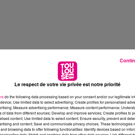
Contin
Le respect de votre vie privée est notre priorité
ers
do the following data processing based on your consent and/or our legitimate int
device; Use limited data to select advertising; Create profiles for personalised adver
vertising; Measure advertising performance; Measure content performance; Unders
ns of data from different sources; Develop and improve services; Create profiles to 
alised content; Use limited data to select content; Ensure security, prevent and detect
ertising and content; Save and communicate privacy choices. These technologies
and browsing data to offer following functionalities: Identify devices based on infor
eolocation data; Match and combine data from other data sources; Link different de