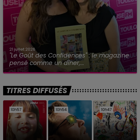
21 juillet 2026
"Le Goût des Confidences" : le magazine
pensé comme un dîner,...
TITRES DIFFUSÉS
10h57
10h57
10h54
10h54
10h47
10h47