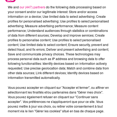
We and
our (447) partners
do the following data processing based on
your consent and/or our legitimate interest: Store and/or access
information on a device; Use limited data to select advertising; Create
profiles for personalised advertising; Use profiles to select personalised
advertising; Measure advertising performance; Measure content
performance; Understand audiences through statistics or combinations
of data from different sources; Develop and improve services; Create
profiles to personalise content; Use profiles to select personalised
content; Use limited data to select content; Ensure security, prevent and
22 juillet 2026
detect fraud, and fix errors; Deliver and present advertising and content;
Toulouse : circulation perturbée dans le
Save and communicate privacy choices. These technologies may
process personal data such as IP address and browsing data to offer
secteur François Verdier...
following functionalities: Identify devices based on information actively
requested; Use precise geolocation data; Match and combine data from
other data sources; Link different devices; Identify devices based on
information transmitted automatically.
Vous pouvez accepter en cliquant sur "Accepter et fermer", ou affiner en
sélectionnant les finalités et/ou partenaires dans "Gérer mes choix".
Vous pouvez également refuser en cliquant sur "Continuer sans
accepter". Vos préférences ne s'appliqueront que pour ce site. Vous
pouvez mettre à jour vos choix, ou retirer votre consentement à tout
moment via le lien "Gérer les cookies" situé en bas de chaque page.