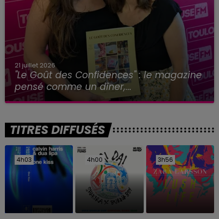
21 juillet 2026
"Le Goût des Confidences" : le magazine
pensé comme un dîner,...
TITRES DIFFUSÉS
4h03
4h03
4h00
4h00
3h56
3h56