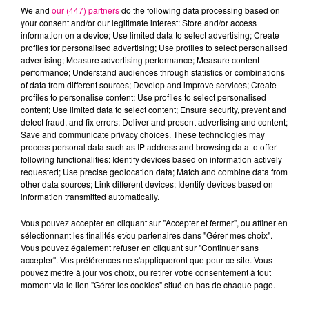
We and
our (447) partners
do the following data processing based on
your consent and/or our legitimate interest: Store and/or access
information on a device; Use limited data to select advertising; Create
profiles for personalised advertising; Use profiles to select personalised
advertising; Measure advertising performance; Measure content
performance; Understand audiences through statistics or combinations
of data from different sources; Develop and improve services; Create
profiles to personalise content; Use profiles to select personalised
content; Use limited data to select content; Ensure security, prevent and
22 juillet 2026
detect fraud, and fix errors; Deliver and present advertising and content;
Toulouse : circulation perturbée dans le
Save and communicate privacy choices. These technologies may
secteur François Verdier...
process personal data such as IP address and browsing data to offer
following functionalities: Identify devices based on information actively
requested; Use precise geolocation data; Match and combine data from
other data sources; Link different devices; Identify devices based on
information transmitted automatically.
Vous pouvez accepter en cliquant sur "Accepter et fermer", ou affiner en
sélectionnant les finalités et/ou partenaires dans "Gérer mes choix".
Vous pouvez également refuser en cliquant sur "Continuer sans
accepter". Vos préférences ne s'appliqueront que pour ce site. Vous
pouvez mettre à jour vos choix, ou retirer votre consentement à tout
moment via le lien "Gérer les cookies" situé en bas de chaque page.