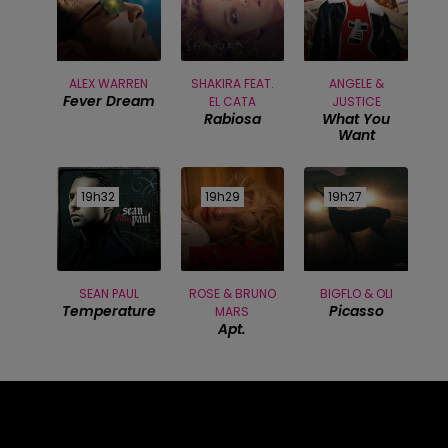
ALEX WARREN
SHAKIRA FEAT.
ANGELE &
Fever Dream
EL CATA
JUSTICE
Rabiosa
What You
Want
19h32
19h32
19h29
19h29
19h27
19h27
SEAN PAUL
ROSE & BRUNO
BIGFLO & OLI
Temperature
Picasso
MARS
Apt.