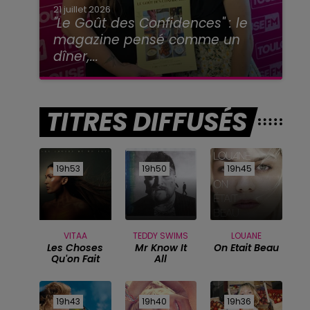
21 juillet 2026
"Le Goût des Confidences" : le
magazine pensé comme un
dîner,...
TITRES DIFFUSÉS
19h53
19h53
19h50
19h50
19h45
19h45
VITAA
TEDDY SWIMS
LOUANE
Les Choses
Mr Know It
On Etait Beau
Qu'on Fait
All
19h43
19h43
19h40
19h40
19h36
19h36