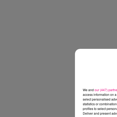
We and
our (447) partn
access information on a 
select personalised ad
statistics or combinatio
profiles to select person
Deliver and present adv