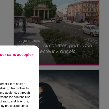
22 juillet 2026
Toulouse : circulation perturbée
dans le secteur François
uer sans accepter
Verdier...
erest: Store and/or
tising; Use profiles to
tand audiences through
personalise content; Use
 fraud, and fix errors;
 may process personal