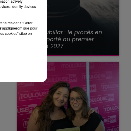
mation actively
vices; Identify devices
rtenaires dans "Gérer
21 juillet 2026
s'appliqueront que pour
Affaire Jubillar : le procès en
les cookies" situé en
appel reporté au premier
semestre 2027