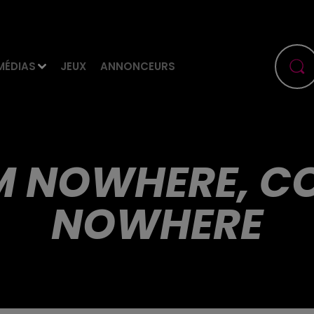
MÉDIAS
JEUX
ANNONCEURS
M NOWHERE, C
NOWHERE