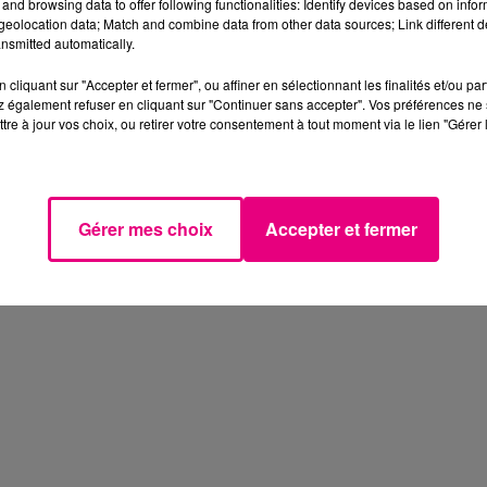
and browsing data to offer following functionalities: Identify devices based on infor
eolocation data; Match and combine data from other data sources; Link different de
nsmitted automatically.
cliquant sur "Accepter et fermer", ou affiner en sélectionnant les finalités et/ou pa
 également refuser en cliquant sur "Continuer sans accepter". Vos préférences ne 
tre à jour vos choix, ou retirer votre consentement à tout moment via le lien "Gérer 
Gérer mes choix
Accepter et fermer