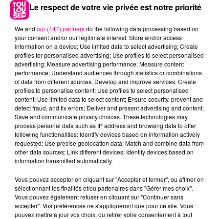
Le respect de votre vie privée est notre priorité
We and
our (447) partners
do the following data processing based on
your consent and/or our legitimate interest: Store and/or access
information on a device; Use limited data to select advertising; Create
profiles for personalised advertising; Use profiles to select personalised
advertising; Measure advertising performance; Measure content
performance; Understand audiences through statistics or combinations
of data from different sources; Develop and improve services; Create
profiles to personalise content; Use profiles to select personalised
content; Use limited data to select content; Ensure security, prevent and
detect fraud, and fix errors; Deliver and present advertising and content;
22 juillet 2026
Save and communicate privacy choices. These technologies may
Toulouse : circulation perturbée dans le
process personal data such as IP address and browsing data to offer
secteur François Verdier...
following functionalities: Identify devices based on information actively
requested; Use precise geolocation data; Match and combine data from
other data sources; Link different devices; Identify devices based on
information transmitted automatically.
Vous pouvez accepter en cliquant sur "Accepter et fermer", ou affiner en
sélectionnant les finalités et/ou partenaires dans "Gérer mes choix".
Vous pouvez également refuser en cliquant sur "Continuer sans
accepter". Vos préférences ne s'appliqueront que pour ce site. Vous
pouvez mettre à jour vos choix, ou retirer votre consentement à tout