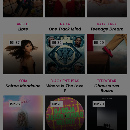
ANGELE
NAÏKA
KATY PERRY
Libre
One Track Mind
Teenage Dream
19h37
19h37
19h32
19h32
19h29
19h29
ORIA
BLACK EYED PEAS
TEDDYBEAR
Soiree Mondaine
Where Is The Love
Chaussures
?
Roses
19h26
19h26
19h23
19h23
19h20
19h20