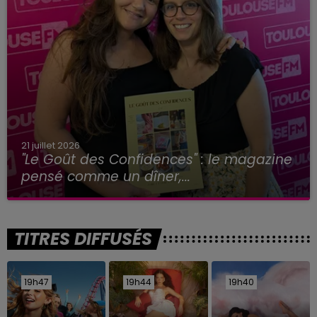
21 juillet 2026
"Le Goût des Confidences" : le magazine
pensé comme un dîner,...
TITRES DIFFUSÉS
19h47
19h47
19h44
19h44
19h40
19h40