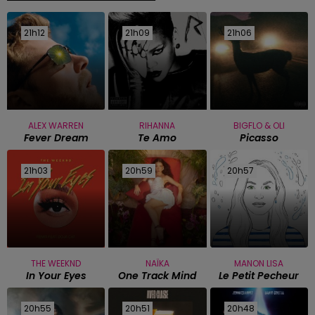
21h12
21h12
21h09
21h09
21h06
21h06
ALEX WARREN
RIHANNA
BIGFLO & OLI
Fever Dream
Te Amo
Picasso
21h03
21h03
20h59
20h59
20h57
20h57
THE WEEKND
NAÏKA
MANON LISA
In Your Eyes
One Track Mind
Le Petit Pecheur
20h55
20h55
20h51
20h51
20h48
20h48