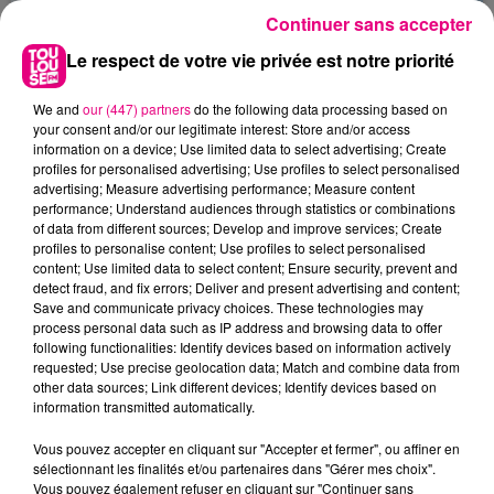
Continuer sans accepter
Le respect de votre vie privée est notre priorité
We and
our (447) partners
do the following data processing based on
your consent and/or our legitimate interest: Store and/or access
information on a device; Use limited data to select advertising; Create
profiles for personalised advertising; Use profiles to select personalised
advertising; Measure advertising performance; Measure content
performance; Understand audiences through statistics or combinations
of data from different sources; Develop and improve services; Create
profiles to personalise content; Use profiles to select personalised
content; Use limited data to select content; Ensure security, prevent and
detect fraud, and fix errors; Deliver and present advertising and content;
Save and communicate privacy choices. These technologies may
process personal data such as IP address and browsing data to offer
following functionalities: Identify devices based on information actively
22 juillet 2026
requested; Use precise geolocation data; Match and combine data from
Toulouse : circulation perturbée dans le
other data sources; Link different devices; Identify devices based on
information transmitted automatically.
secteur François Verdier...
Vous pouvez accepter en cliquant sur "Accepter et fermer", ou affiner en
sélectionnant les finalités et/ou partenaires dans "Gérer mes choix".
Vous pouvez également refuser en cliquant sur "Continuer sans