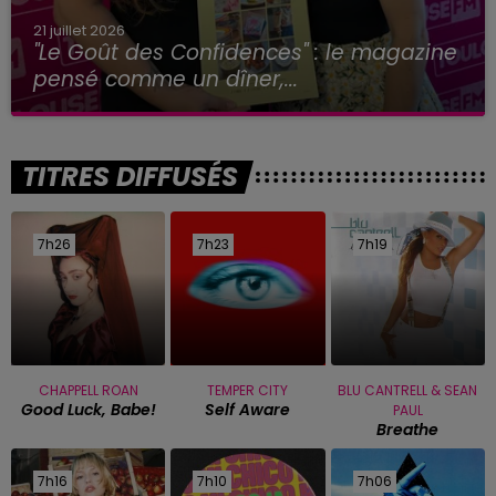
21 juillet 2026
"Le Goût des Confidences" : le magazine
pensé comme un dîner,...
TITRES DIFFUSÉS
7h26
7h26
7h23
7h23
7h19
7h19
CHAPPELL ROAN
TEMPER CITY
BLU CANTRELL & SEAN
Good Luck, Babe!
Self Aware
PAUL
Breathe
7h16
7h16
7h10
7h10
7h06
7h06