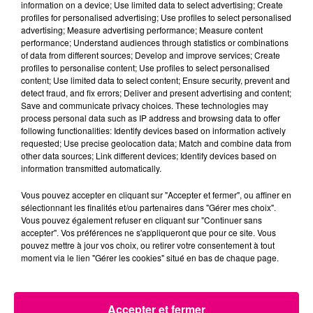
information on a device; Use limited data to select advertising; Create
profiles for personalised advertising; Use profiles to select personalised
advertising; Measure advertising performance; Measure content
22 juillet 2026
performance; Understand audiences through statistics or combinations
Toulouse : circulation perturbée dans le
of data from different sources; Develop and improve services; Create
secteur François Verdier...
profiles to personalise content; Use profiles to select personalised
content; Use limited data to select content; Ensure security, prevent and
detect fraud, and fix errors; Deliver and present advertising and content;
Save and communicate privacy choices. These technologies may
process personal data such as IP address and browsing data to offer
following functionalities: Identify devices based on information actively
requested; Use precise geolocation data; Match and combine data from
other data sources; Link different devices; Identify devices based on
information transmitted automatically.
Vous pouvez accepter en cliquant sur "Accepter et fermer", ou affiner en
sélectionnant les finalités et/ou partenaires dans "Gérer mes choix".
Vous pouvez également refuser en cliquant sur "Continuer sans
accepter". Vos préférences ne s'appliqueront que pour ce site. Vous
pouvez mettre à jour vos choix, ou retirer votre consentement à tout
moment via le lien "Gérer les cookies" situé en bas de chaque page.
Accepter et fermer