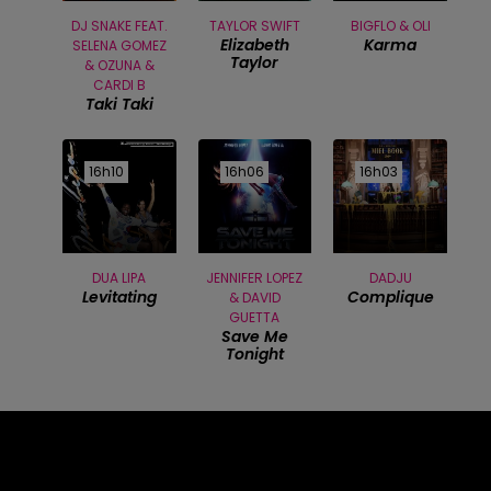
DJ SNAKE FEAT.
TAYLOR SWIFT
BIGFLO & OLI
Elizabeth
Karma
SELENA GOMEZ
Taylor
& OZUNA &
CARDI B
Taki Taki
16h10
16h10
16h06
16h06
16h03
16h03
DUA LIPA
JENNIFER LOPEZ
DADJU
Levitating
Complique
& DAVID
GUETTA
Save Me
Tonight