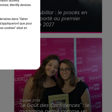
mation actively
vices; Identify devices
21 juillet 2026
Affaire Jubillar : le procès en
appel reporté au premier
rtenaires dans "Gérer
s'appliqueront que pour
semestre 2027
les cookies" situé en
21 juillet 2026
"Le Goût des Confidences" : le
magazine pensé comme un