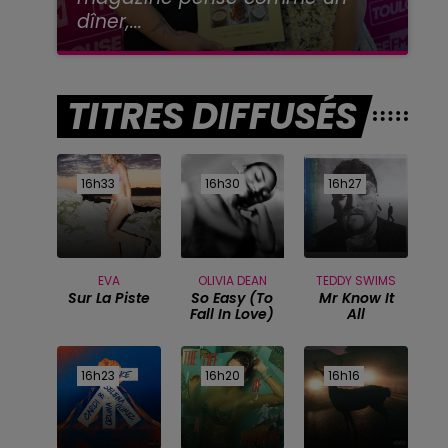
dîner,...
TITRES DIFFUSÉS
16h33
16h33
16h30
16h30
16h27
16h27
EVA
OLIVIA DEAN
TEDDY SWIMS
Sur La Piste
So Easy (to
Mr Know It
Fall In Love)
All
16h23
16h23
16h20
16h20
16h16
16h16