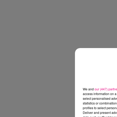
We and
our (447) partn
access information on a 
select personalised ad
statistics or combinatio
profiles to select person
Deliver and present adv