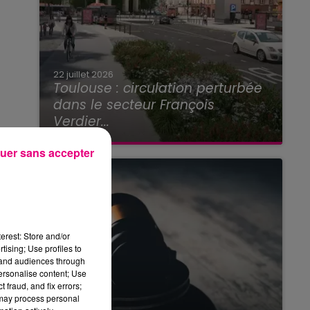
22 juillet 2026
Toulouse : circulation perturbée
dans le secteur François
Verdier...
uer sans accepter
erest: Store and/or
tising; Use profiles to
tand audiences through
personalise content; Use
 fraud, and fix errors;
 may process personal