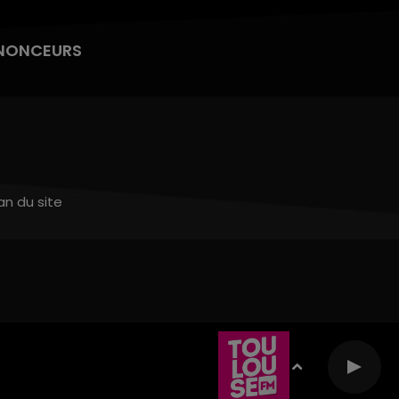
NONCEURS
an du site