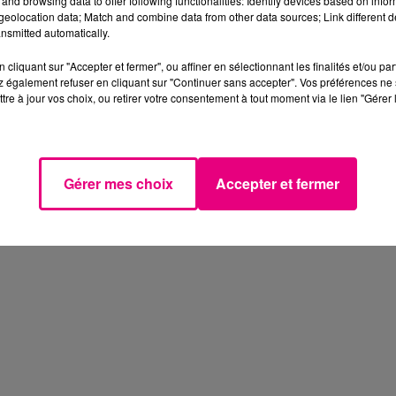
and browsing data to offer following functionalities: Identify devices based on infor
eolocation data; Match and combine data from other data sources; Link different de
nsmitted automatically.
cliquant sur "Accepter et fermer", ou affiner en sélectionnant les finalités et/ou pa
 également refuser en cliquant sur "Continuer sans accepter". Vos préférences ne 
tre à jour vos choix, ou retirer votre consentement à tout moment via le lien "Gérer 
Gérer mes choix
Accepter et fermer