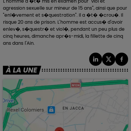
L'homme a �t� mis en examen pour "viol et
agression sexuelle sur mineur de 15 ans", ainsi que pour
"enl�vement et s�questration". Il a �t� �crou�. Il
risque 20 ans de prison. L'homme est accus� d'avoir
enlev�, s�questr� et viol�, pendant un peu plus de
cinq heures, dimanche apr�s-midi, la fillette de cinq
ans dans l'Ain.
À LA UNE