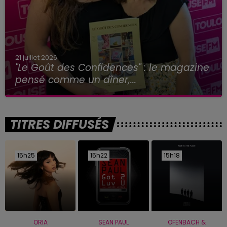
21 juillet 2026
"Le Goût des Confidences" : le magazine
pensé comme un dîner,...
TITRES DIFFUSÉS
15h25
15h25
15h22
15h22
15h18
15h18
ORIA
SEAN PAUL
OFENBACH &