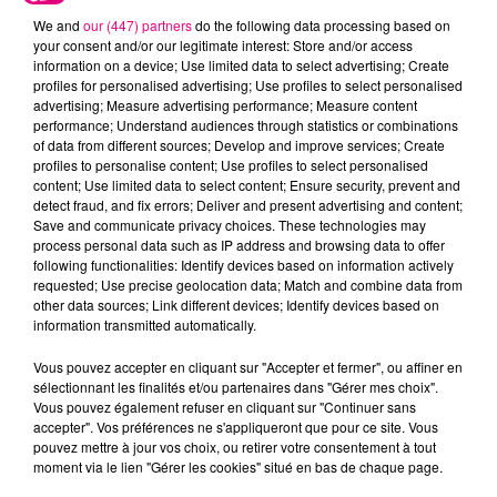
We and
our (447) partners
do the following data processing based on
your consent and/or our legitimate interest: Store and/or access
information on a device; Use limited data to select advertising; Create
profiles for personalised advertising; Use profiles to select personalised
advertising; Measure advertising performance; Measure content
performance; Understand audiences through statistics or combinations
of data from different sources; Develop and improve services; Create
22 juillet 2026
profiles to personalise content; Use profiles to select personalised
Toulouse : circulation perturbée dans le
content; Use limited data to select content; Ensure security, prevent and
secteur François Verdier...
detect fraud, and fix errors; Deliver and present advertising and content;
Save and communicate privacy choices. These technologies may
process personal data such as IP address and browsing data to offer
following functionalities: Identify devices based on information actively
requested; Use precise geolocation data; Match and combine data from
other data sources; Link different devices; Identify devices based on
information transmitted automatically.
Vous pouvez accepter en cliquant sur "Accepter et fermer", ou affiner en
sélectionnant les finalités et/ou partenaires dans "Gérer mes choix".
Vous pouvez également refuser en cliquant sur "Continuer sans
accepter". Vos préférences ne s'appliqueront que pour ce site. Vous
pouvez mettre à jour vos choix, ou retirer votre consentement à tout
moment via le lien "Gérer les cookies" situé en bas de chaque page.