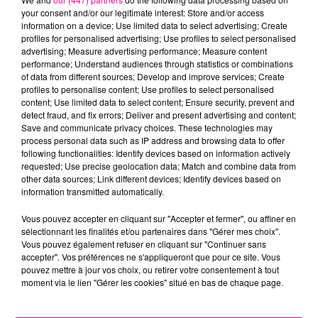
your consent and/or our legitimate interest: Store and/or access
information on a device; Use limited data to select advertising; Create
profiles for personalised advertising; Use profiles to select personalised
advertising; Measure advertising performance; Measure content
performance; Understand audiences through statistics or combinations
of data from different sources; Develop and improve services; Create
22 juillet 2026
profiles to personalise content; Use profiles to select personalised
Toulouse : circulation perturbée dans le
content; Use limited data to select content; Ensure security, prevent and
secteur François Verdier...
detect fraud, and fix errors; Deliver and present advertising and content;
Save and communicate privacy choices. These technologies may
process personal data such as IP address and browsing data to offer
following functionalities: Identify devices based on information actively
requested; Use precise geolocation data; Match and combine data from
other data sources; Link different devices; Identify devices based on
information transmitted automatically.
Vous pouvez accepter en cliquant sur "Accepter et fermer", ou affiner en
sélectionnant les finalités et/ou partenaires dans "Gérer mes choix".
Vous pouvez également refuser en cliquant sur "Continuer sans
accepter". Vos préférences ne s'appliqueront que pour ce site. Vous
pouvez mettre à jour vos choix, ou retirer votre consentement à tout
moment via le lien "Gérer les cookies" situé en bas de chaque page.