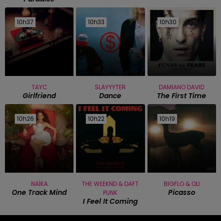
10h37
10h37
10h33
10h33
10h30
10h30
TAYC
SLAYYYTER
DAMIANO DAVID
Girlfriend
Dance
The First Time
10h26
10h26
10h22
10h22
10h19
10h19
NAÏKA
THE WEEKND & DAFT
BIGFLO & OLI
One Track Mind
Picasso
PUNK
I Feel It Coming