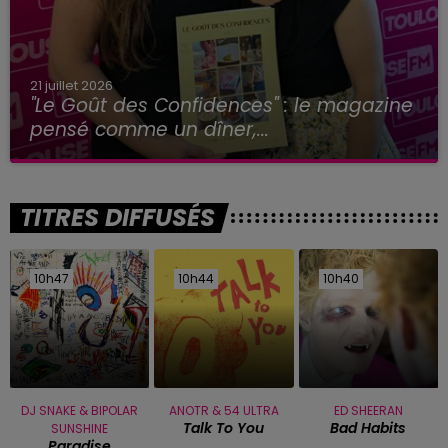
21 juillet 2026
"Le Goût des Confidences" : le magazine
pensé comme un dîner,...
TITRES DIFFUSÉS
10h47
10h47
10h44
10h44
10h40
10h40
DJ SNAKE & BIPOLAR
ANOTR & 54 ULTRA
ED SHEERAN
Talk To You
Bad Habits
SUNSHINE
Paradise