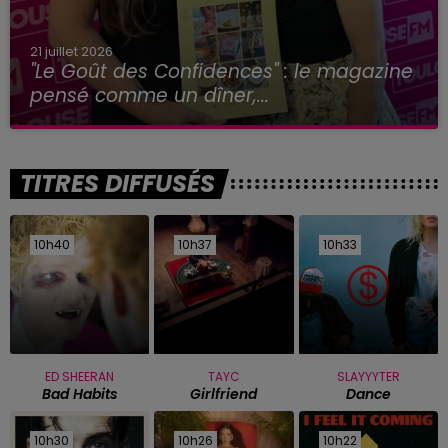
21 juillet 2026
"Le Goût des Confidences" : le magazine
pensé comme un dîner,...
TITRES DIFFUSÉS
10h40
10h40
10h37
10h37
10h33
10h33
ED SHEERAN
TAYC
SLAYYYTER
Bad Habits
Girlfriend
Dance
10h30
10h30
10h26
10h26
10h22
10h22