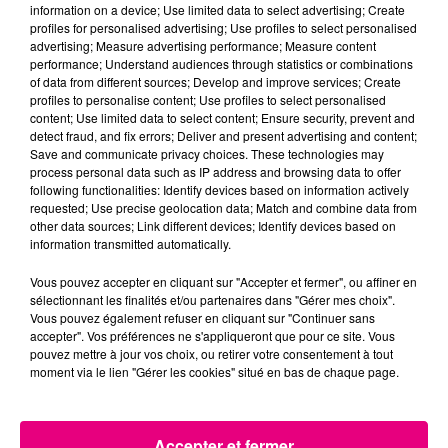
information on a device; Use limited data to select advertising; Create
profiles for personalised advertising; Use profiles to select personalised
advertising; Measure advertising performance; Measure content
performance; Understand audiences through statistics or combinations
22 juillet 2026
of data from different sources; Develop and improve services; Create
Toulouse : circulation perturbée dans le
profiles to personalise content; Use profiles to select personalised
content; Use limited data to select content; Ensure security, prevent and
secteur François Verdier...
detect fraud, and fix errors; Deliver and present advertising and content;
Save and communicate privacy choices. These technologies may
process personal data such as IP address and browsing data to offer
following functionalities: Identify devices based on information actively
requested; Use precise geolocation data; Match and combine data from
other data sources; Link different devices; Identify devices based on
information transmitted automatically.
Vous pouvez accepter en cliquant sur "Accepter et fermer", ou affiner en
sélectionnant les finalités et/ou partenaires dans "Gérer mes choix".
Vous pouvez également refuser en cliquant sur "Continuer sans
accepter". Vos préférences ne s'appliqueront que pour ce site. Vous
pouvez mettre à jour vos choix, ou retirer votre consentement à tout
moment via le lien "Gérer les cookies" situé en bas de chaque page.
Accepter et fermer