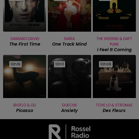
DAMIANO DAVID
NAÏKA
THE WEEKND & DAFT
The First Time
One Track Mind
PUNK
I Feel It Coming
10h19
10h19
10h11
10h11
10h08
10h08
BIGFLO & OLI
DOECHII
TOVE LO & STROMAE
Picasso
Anxiety
Des Fleurs