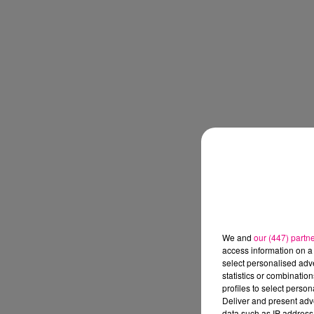
We and
our (447) partn
access information on a 
select personalised ad
statistics or combinatio
profiles to select person
Deliver and present adv
data such as IP address 