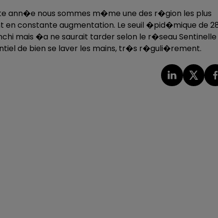
Cette ann�e nous sommes m�me une des r�gion les plus
nt en constante augmentation. Le seuil �pid�mique de 2
chi mais �a ne saurait tarder selon le r�seau Sentinelle
entiel de bien se laver les mains, tr�s r�guli�rement.