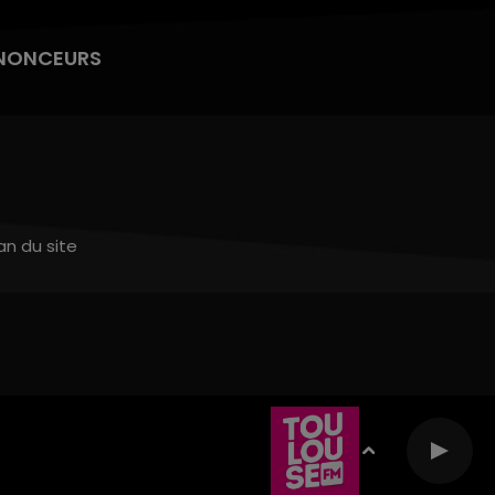
NONCEURS
an du site