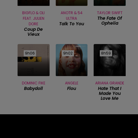
BIGFLO & OLI
ANOTR & 54
TAYLOR SWIFT
The Fate Of
FEAT. JULIEN
ULTRA
Ophelia
Talk To You
DORE
Coup De
Vieux
9h06
9h06
9h02
9h02
8h59
8h59
DOMINIC FIKE
ANGELE
ARIANA GRANDE
Babydoll
Flou
Hate That I
Made You
Love Me