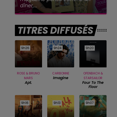
dîner,...
TITRES DIFFUSÉS
9h26
9h26
9h24
9h24
9h20
9h20
ROSE & BRUNO
CARBONNE
OFENBACH &
Imagine
MARS
STARSAILOR
Apt.
Four To The
Floor
9h16
9h16
9h13
9h13
9h07
9h07