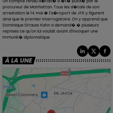
Un compte rendu d�taill� a �t� publi� par le
procureur de Manhattan. Tous les d�tails de son
arrestation le 14 mai � l'a�roport de JFK y figurent
ainsi que le premier interrogatoire. On y apprend que
Dominique Strauss Kahn a demand� � plusieurs
reprises ce qu'on lui voulait avant d'invoquer une
immunit� diplomatique.
À LA UNE