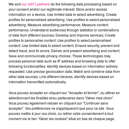
We and
our (447) partners
do the following data processing based on
your consent and/or our legitimate interest: Store and/or access
information on a device; Use limited data to select advertising; Create
profiles for personalised advertising; Use profiles to select personalised
advertising; Measure advertising performance; Measure content
performance; Understand audiences through statistics or combinations
of data from different sources; Develop and improve services; Create
profiles to personalise content; Use profiles to select personalised
22 juillet 2026
content; Use limited data to select content; Ensure security, prevent and
Toulouse : circulation perturbée dans le
detect fraud, and fix errors; Deliver and present advertising and content;
secteur François Verdier...
Save and communicate privacy choices. These technologies may
process personal data such as IP address and browsing data to offer
following functionalities: Identify devices based on information actively
requested; Use precise geolocation data; Match and combine data from
other data sources; Link different devices; Identify devices based on
information transmitted automatically.
Vous pouvez accepter en cliquant sur "Accepter et fermer", ou affiner en
sélectionnant les finalités et/ou partenaires dans "Gérer mes choix".
Vous pouvez également refuser en cliquant sur "Continuer sans
accepter". Vos préférences ne s'appliqueront que pour ce site. Vous
pouvez mettre à jour vos choix, ou retirer votre consentement à tout
moment via le lien "Gérer les cookies" situé en bas de chaque page.