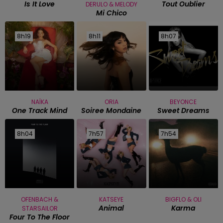
Is It Love
Tout Oublier
DERULO & MELODY
Mi Chico
8h19
8h19
8h11
8h11
8h07
8h07
NAÏKA
ORIA
BEYONCE
One Track Mind
Soiree Mondaine
Sweet Dreams
8h04
8h04
7h57
7h57
7h54
7h54
OFENBACH &
KATSEYE
BIGFLO & OLI
Animal
Karma
STARSAILOR
Four To The Floor