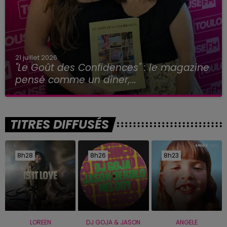
21 juillet 2026
"Le Goût des Confidences" : le magazine
pensé comme un dîner,...
TITRES DIFFUSÉS
8h28
8h28
8h26
8h26
8h23
8h23
LOREEN
DJ GOJA & JASON
ANGELE