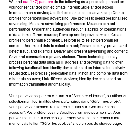
We and
our (447) partners
do the following data processing based on
your consent and/or our legitimate interest: Store and/or access
information on a device; Use limited data to select advertising; Create
profiles for personalised advertising; Use profiles to select personalised
advertising; Measure advertising performance; Measure content
22 juillet 2026
performance; Understand audiences through statistics or combinations
Toulouse : circulation perturbée dans le
of data from different sources; Develop and improve services; Create
secteur François Verdier...
profiles to personalise content; Use profiles to select personalised
content; Use limited data to select content; Ensure security, prevent and
detect fraud, and fix errors; Deliver and present advertising and content;
Save and communicate privacy choices. These technologies may
process personal data such as IP address and browsing data to offer
following functionalities: Identify devices based on information actively
requested; Use precise geolocation data; Match and combine data from
other data sources; Link different devices; Identify devices based on
information transmitted automatically.
Vous pouvez accepter en cliquant sur "Accepter et fermer", ou affiner en
sélectionnant les finalités et/ou partenaires dans "Gérer mes choix".
Vous pouvez également refuser en cliquant sur "Continuer sans
accepter". Vos préférences ne s'appliqueront que pour ce site. Vous
pouvez mettre à jour vos choix, ou retirer votre consentement à tout
moment via le lien "Gérer les cookies" situé en bas de chaque page.