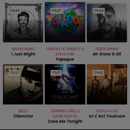
17h30
17h30
17h27
17h27
17h24
17h24
BRUNO MARS
FARRUKO & GREEICY &
TEDDY SWIMS
I Just Might
Mr Know It All
STEVE AOKI
Yapaque
17h21
17h21
17h17
17h17
17h10
17h10
NELLY
JENNIFER LOPEZ &
BIGFLO & OLI
Dilemma
Ici C'est Toulouse
DAVID GUETTA
Save Me Tonight