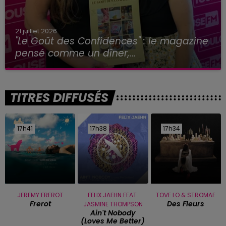
21 juillet 2026
"Le Goût des Confidences" : le magazine
pensé comme un dîner,...
TITRES DIFFUSÉS
17h41
17h41
17h38
17h38
17h34
17h34
JEREMY FREROT
FELIX JAEHN FEAT.
TOVE LO & STROMAE
Frerot
Des Fleurs
JASMINE THOMPSON
Ain't Nobody
(loves Me Better)