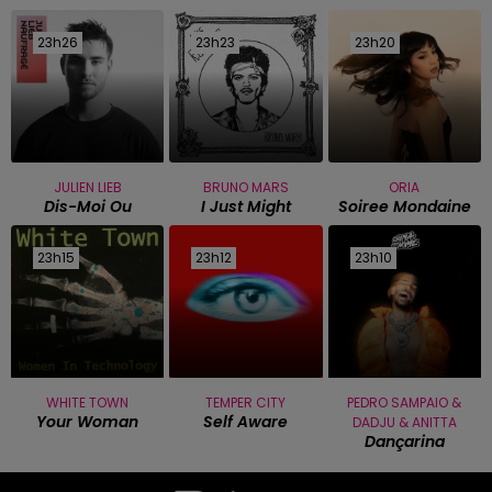
23h26
23h26
23h23
23h23
23h20
23h20
JULIEN LIEB
BRUNO MARS
ORIA
Dis-Moi Ou
I Just Might
Soiree Mondaine
23h15
23h15
23h12
23h12
23h10
23h10
WHITE TOWN
TEMPER CITY
PEDRO SAMPAIO &
Your Woman
Self Aware
DADJU & ANITTA
Dançarina