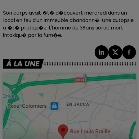
Son corps avait �t� d�couvert mercredi dans un
local en feu d'un immeuble abandonn�. Une autopsie
a �t� pratiqu�e. L'homme de 38ans serait mort
intoxiqu� par la fum�e.
À LA UNE