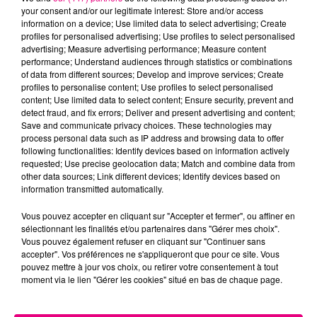
your consent and/or our legitimate interest: Store and/or access
information on a device; Use limited data to select advertising; Create
profiles for personalised advertising; Use profiles to select personalised
advertising; Measure advertising performance; Measure content
performance; Understand audiences through statistics or combinations
of data from different sources; Develop and improve services; Create
22 juillet 2026
profiles to personalise content; Use profiles to select personalised
Toulouse : circulation perturbée dans le
content; Use limited data to select content; Ensure security, prevent and
secteur François Verdier...
detect fraud, and fix errors; Deliver and present advertising and content;
Save and communicate privacy choices. These technologies may
process personal data such as IP address and browsing data to offer
following functionalities: Identify devices based on information actively
requested; Use precise geolocation data; Match and combine data from
other data sources; Link different devices; Identify devices based on
information transmitted automatically.
Vous pouvez accepter en cliquant sur "Accepter et fermer", ou affiner en
sélectionnant les finalités et/ou partenaires dans "Gérer mes choix".
Vous pouvez également refuser en cliquant sur "Continuer sans
accepter". Vos préférences ne s'appliqueront que pour ce site. Vous
pouvez mettre à jour vos choix, ou retirer votre consentement à tout
moment via le lien "Gérer les cookies" situé en bas de chaque page.