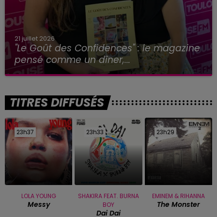
21 juillet 2026
"Le Goût des Confidences" : le magazine
pensé comme un dîner,...
TITRES DIFFUSÉS
23h37
23h37
23h33
23h33
23h29
23h29
LOLA YOUNG
SHAKIRA FEAT. BURNA
EMINEM & RIHANNA
Messy
The Monster
BOY
Dai Dai