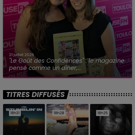
21 juillet 2026
"Le Goût des Confidences" : le magazine
pensé comme un dîner,...
TITRES DIFFUSÉS
18h31
18h31
18h28
18h28
18h25
18h25