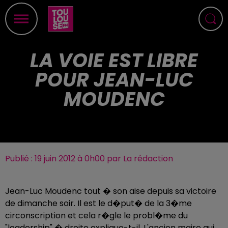
LA VOIE EST LIBRE
POUR JEAN-LUC
MOUDENC
Publié : 19 juin 2012 à 0h00 par La rédaction
Jean-Luc Moudenc tout � son aise depuis sa victoire
de dimanche soir. Il est le d�put� de la 3�me
circonscription et cela r�gle le probl�me du
"leadership" � droite explique-t-il. L'ancien maire qui