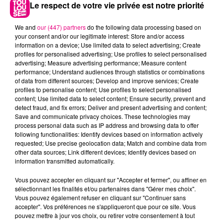
Le respect de votre vie privée est notre priorité
We and
our (447) partners
do the following data processing based on
your consent and/or our legitimate interest: Store and/or access
information on a device; Use limited data to select advertising; Create
profiles for personalised advertising; Use profiles to select personalised
advertising; Measure advertising performance; Measure content
performance; Understand audiences through statistics or combinations
of data from different sources; Develop and improve services; Create
profiles to personalise content; Use profiles to select personalised
content; Use limited data to select content; Ensure security, prevent and
22 juillet 2026
detect fraud, and fix errors; Deliver and present advertising and content;
Toulouse : circulation perturbée dans le
Save and communicate privacy choices. These technologies may
secteur François Verdier...
process personal data such as IP address and browsing data to offer
following functionalities: Identify devices based on information actively
requested; Use precise geolocation data; Match and combine data from
other data sources; Link different devices; Identify devices based on
information transmitted automatically.
Vous pouvez accepter en cliquant sur "Accepter et fermer", ou affiner en
sélectionnant les finalités et/ou partenaires dans "Gérer mes choix".
Vous pouvez également refuser en cliquant sur "Continuer sans
accepter". Vos préférences ne s'appliqueront que pour ce site. Vous
pouvez mettre à jour vos choix, ou retirer votre consentement à tout