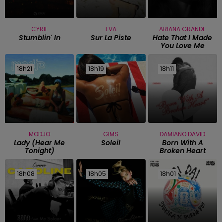
CYRIL
EVA
ARIANA GRANDE
Stumblin' In
Sur La Piste
Hate That I Made
You Love Me
18h21
18h21
18h19
18h19
18h11
18h11
MODJO
GIMS
DAMIANO DAVID
Lady (hear Me
Soleil
Born With A
Tonight)
Broken Heart
18h08
18h08
18h05
18h05
18h01
18h01