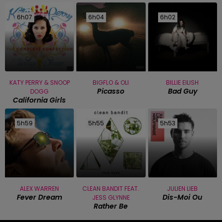
6h07
6h07
6h04
6h04
6h02
6h02
KATY PERRY & SNOOP
BIGFLO & OLI
BILLIE EILISH
Picasso
Bad Guy
DOGG
California Girls
5h59
5h59
5h55
5h55
5h53
5h53
ALEX WARREN
CLEAN BANDIT FEAT.
JULIEN LIEB
Fever Dream
Dis-Moi Ou
JESS GLYNNE
Rather Be