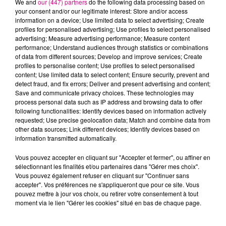
We and
our (447) partners
do the following data processing based on
your consent and/or our legitimate interest: Store and/or access
information on a device; Use limited data to select advertising; Create
profiles for personalised advertising; Use profiles to select personalised
advertising; Measure advertising performance; Measure content
performance; Understand audiences through statistics or combinations
22 juillet 2026
of data from different sources; Develop and improve services; Create
Toulouse : circulation perturbée dans le
profiles to personalise content; Use profiles to select personalised
secteur François Verdier...
content; Use limited data to select content; Ensure security, prevent and
detect fraud, and fix errors; Deliver and present advertising and content;
Save and communicate privacy choices. These technologies may
process personal data such as IP address and browsing data to offer
following functionalities: Identify devices based on information actively
requested; Use precise geolocation data; Match and combine data from
other data sources; Link different devices; Identify devices based on
information transmitted automatically.
Vous pouvez accepter en cliquant sur "Accepter et fermer", ou affiner en
sélectionnant les finalités et/ou partenaires dans "Gérer mes choix".
Vous pouvez également refuser en cliquant sur "Continuer sans
accepter". Vos préférences ne s'appliqueront que pour ce site. Vous
pouvez mettre à jour vos choix, ou retirer votre consentement à tout
moment via le lien "Gérer les cookies" situé en bas de chaque page.