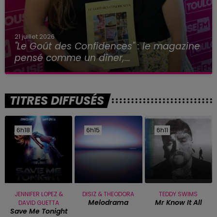
21 juillet 2026
"Le Goût des Confidences" : le magazine
pensé comme un dîner,...
TITRES DIFFUSÉS
6h18
6h18
6h15
6h15
6h11
6h11
JENNIFER LOPEZ &
DISIZ & THEODORA
TEDDY SWIMS
Melodrama
Mr Know It All
DAVID GUETTA
Save Me Tonight