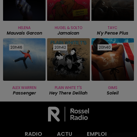
HELENA
HUGEL & SOLTO
TAYC
Mauvais Garcon
Jamaican
N'y Pense Plus
20h46
20h46
20h42
20h42
20h40
20h40
ALEX WARREN
PLAIN WHITE T'S
GIMS
Passenger
Hey There Delilah
Soleil
RADIO
ACTU
EMPLOI