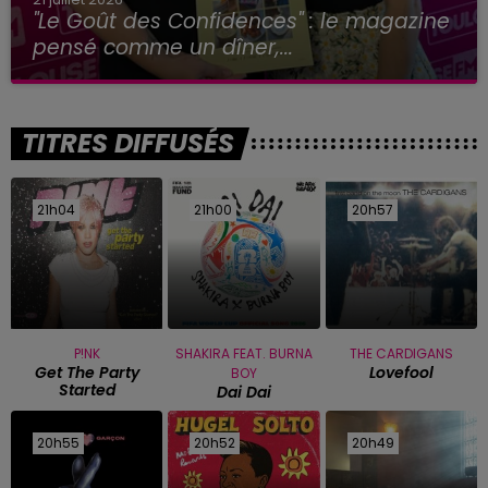
"Le Goût des Confidences" : le magazine
pensé comme un dîner,...
TITRES DIFFUSÉS
21h04
21h04
21h00
21h00
20h57
20h57
P!NK
SHAKIRA FEAT. BURNA
THE CARDIGANS
Get The Party
Lovefool
BOY
Started
Dai Dai
20h55
20h55
20h52
20h52
20h49
20h49