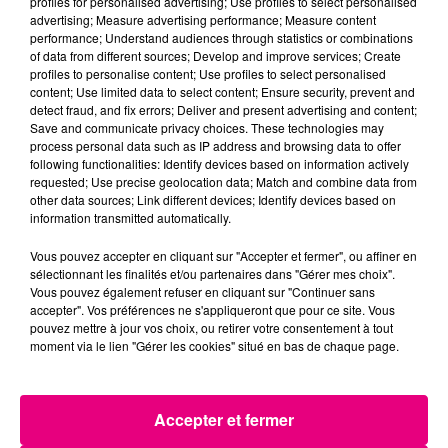
profiles for personalised advertising; Use profiles to select personalised
advertising; Measure advertising performance; Measure content
22 juillet 2026
performance; Understand audiences through statistics or combinations
Toulouse : circulation perturbée dans le
of data from different sources; Develop and improve services; Create
secteur François Verdier...
profiles to personalise content; Use profiles to select personalised
content; Use limited data to select content; Ensure security, prevent and
detect fraud, and fix errors; Deliver and present advertising and content;
Save and communicate privacy choices. These technologies may
process personal data such as IP address and browsing data to offer
following functionalities: Identify devices based on information actively
requested; Use precise geolocation data; Match and combine data from
other data sources; Link different devices; Identify devices based on
information transmitted automatically.
Vous pouvez accepter en cliquant sur "Accepter et fermer", ou affiner en
sélectionnant les finalités et/ou partenaires dans "Gérer mes choix".
Vous pouvez également refuser en cliquant sur "Continuer sans
accepter". Vos préférences ne s'appliqueront que pour ce site. Vous
pouvez mettre à jour vos choix, ou retirer votre consentement à tout
moment via le lien "Gérer les cookies" situé en bas de chaque page.
Accepter et fermer