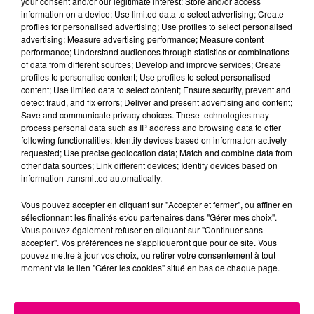
your consent and/or our legitimate interest: Store and/or access
information on a device; Use limited data to select advertising; Create
profiles for personalised advertising; Use profiles to select personalised
advertising; Measure advertising performance; Measure content
performance; Understand audiences through statistics or combinations
of data from different sources; Develop and improve services; Create
22 juillet 2026
profiles to personalise content; Use profiles to select personalised
Toulouse : circulation perturbée dans le
content; Use limited data to select content; Ensure security, prevent and
secteur François Verdier...
detect fraud, and fix errors; Deliver and present advertising and content;
Save and communicate privacy choices. These technologies may
process personal data such as IP address and browsing data to offer
following functionalities: Identify devices based on information actively
requested; Use precise geolocation data; Match and combine data from
other data sources; Link different devices; Identify devices based on
information transmitted automatically.
Vous pouvez accepter en cliquant sur "Accepter et fermer", ou affiner en
sélectionnant les finalités et/ou partenaires dans "Gérer mes choix".
Vous pouvez également refuser en cliquant sur "Continuer sans
accepter". Vos préférences ne s'appliqueront que pour ce site. Vous
pouvez mettre à jour vos choix, ou retirer votre consentement à tout
moment via le lien "Gérer les cookies" situé en bas de chaque page.