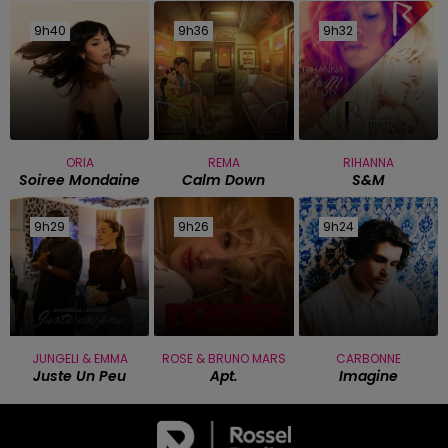
9h40
9h40
9h36
9h36
9h32
9h32
ORIA
REMA
RIHANNA
Soiree Mondaine
Calm Down
S&m
9h29
9h29
9h26
9h26
9h24
9h24
JUNGELI & EMMA
ROSE & BRUNO MARS
CARBONNE
Juste Un Peu
Apt.
Imagine