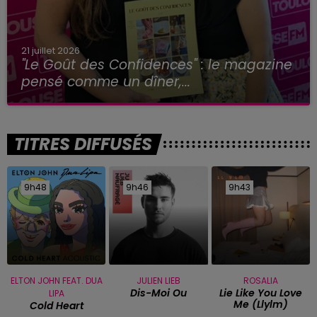
21 juillet 2026
"Le Goût des Confidences" : le magazine
pensé comme un dîner,...
TITRES DIFFUSÉS
9h48
9h48
9h46
9h46
9h43
9h43
ELTON JOHN FEAT. DUA
JULIEN LIEB
ROSALIA
Dis-Moi Ou
Lie Like You Love
LIPA
Me (llylm)
Cold Heart