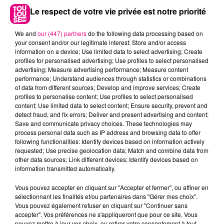
Le respect de votre vie privée est notre priorité
We and
our (447) partners
do the following data processing based on
your consent and/or our legitimate interest: Store and/or access
information on a device; Use limited data to select advertising; Create
profiles for personalised advertising; Use profiles to select personalised
advertising; Measure advertising performance; Measure content
performance; Understand audiences through statistics or combinations
of data from different sources; Develop and improve services; Create
profiles to personalise content; Use profiles to select personalised
content; Use limited data to select content; Ensure security, prevent and
detect fraud, and fix errors; Deliver and present advertising and content;
Save and communicate privacy choices. These technologies may
22 juillet 2026
Toulouse : circulation perturbée dans le
process personal data such as IP address and browsing data to offer
following functionalities: Identify devices based on information actively
secteur François Verdier...
requested; Use precise geolocation data; Match and combine data from
other data sources; Link different devices; Identify devices based on
information transmitted automatically.
Vous pouvez accepter en cliquant sur "Accepter et fermer", ou affiner en
sélectionnant les finalités et/ou partenaires dans "Gérer mes choix".
Vous pouvez également refuser en cliquant sur "Continuer sans
accepter". Vos préférences ne s'appliqueront que pour ce site. Vous
pouvez mettre à jour vos choix, ou retirer votre consentement à tout