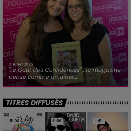
21 juillet 2026
"Le Goût des Confidences" : le magazine
pensé comme un dîner,...
TITRES DIFFUSÉS
5h00
5h00
4h56
4h56
4h54
4h54