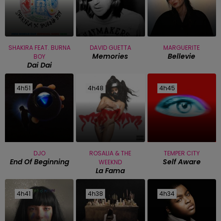
SHAKIRA FEAT. BURNA
DAVID GUETTA
MARGUERITE
Memories
Bellevie
BOY
Dai Dai
4h51
4h51
4h48
4h48
4h45
4h45
DJO
ROSALIA & THE
TEMPER CITY
End Of Beginning
Self Aware
WEEKND
La Fama
4h41
4h41
4h38
4h38
4h34
4h34