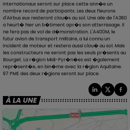
internationaux seront sur place cette ann�e un
nombre record de participants. Les deux fleurons
d'Airbus eux resteront clou�s au sol. Une aile de l'A380
a heurt� hier un b�timent apr�s son atterrissage. Il
ne fera pas de vol de d�monstration. L'A400M, le
futur avion de transport militaire, a lui connu un
incident de moteur et restera aussi clou� au sol. Mais
les constructeurs ne seront pas les seuls pr�sents au
Bourget. La r�gion Midi-Pyr�n�es est �galement
repr�sent�e, en bin�me avec la r�gion Aquitaine.
97 PME des deux r�gions seront sur place.
À LA UNE