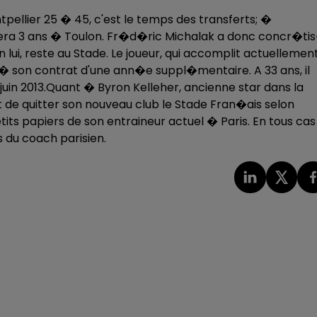
pellier 25 � 45, c'est le temps des transferts; �
uera 3 ans � Toulon. Fr�d�ric Michalak a donc concr�ti
 lui, reste au Stade. Le joueur, qui accomplit actuellemen
� son contrat d'une ann�e suppl�mentaire. A 33 ans, il
 juin 2013.Quant � Byron Kelleher, ancienne star dans la
point de quitter son nouveau club le Stade Fran�ais selon
its papiers de son entraineur actuel � Paris. En tous cas 
s du coach parisien.