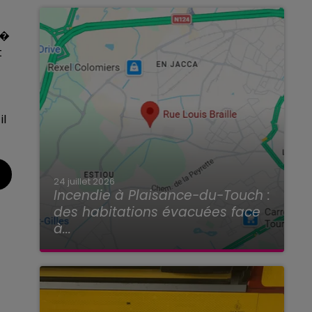
s�
t
il
24 juillet 2026
Incendie à Plaisance-du-Touch :
des habitations évacuées face
à...