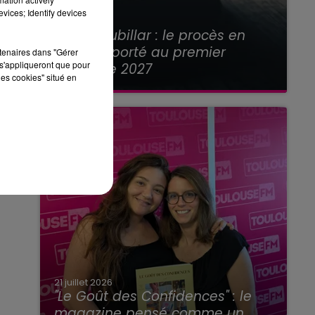
vices; Identify devices
21 juillet 2026
Affaire Jubillar : le procès en
appel reporté au premier
rtenaires dans "Gérer
s'appliqueront que pour
semestre 2027
les cookies" situé en
21 juillet 2026
"Le Goût des Confidences" : le
magazine pensé comme un