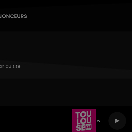
NONCEURS
an du site