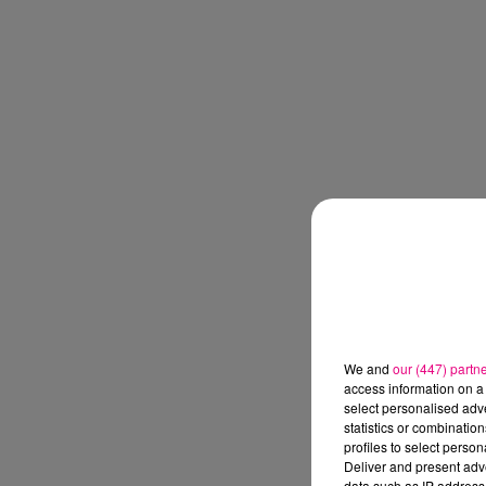
We and
our (447) partn
access information on a 
select personalised ad
statistics or combinatio
profiles to select person
Deliver and present adv
data such as IP address 