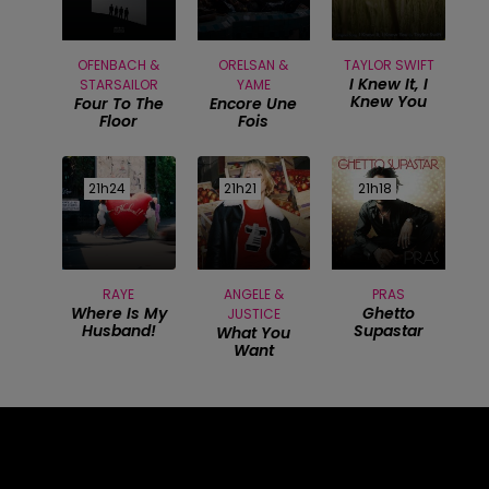
OFENBACH &
ORELSAN &
TAYLOR SWIFT
I Knew It, I
STARSAILOR
YAME
Knew You
Four To The
Encore Une
Floor
Fois
21h24
21h24
21h21
21h21
21h18
21h18
RAYE
ANGELE &
PRAS
Where Is My
Ghetto
JUSTICE
Husband!
Supastar
What You
Want