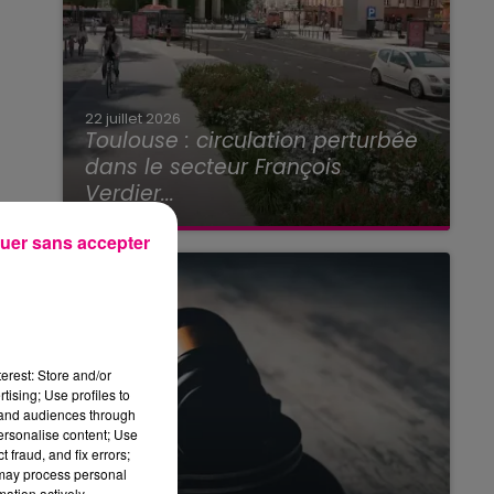
22 juillet 2026
Toulouse : circulation perturbée
dans le secteur François
Verdier...
uer sans accepter
erest: Store and/or
tising; Use profiles to
tand audiences through
personalise content; Use
 fraud, and fix errors;
 may process personal
mation actively