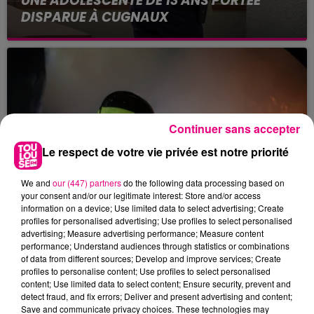
UNE ADOLESCENTE DE 13 ANS PORTÉE
DISPARUE À CUGNAUX
La gendarmerie de Haute-Garonne lance un
appel à témoins après la disparition d'une
mineure de 13 ans, Zuleyha Zelal Bingol, dont la
famille est sans...
Continuer sans accepter
Le respect de votre vie privée est notre priorité
We and
our (447) partners
do the following data processing based on
your consent and/or our legitimate interest: Store and/or access
information on a device; Use limited data to select advertising; Create
10 avril 2026
profiles for personalised advertising; Use profiles to select personalised
INCENDIE : UN MORT & DEUX BLESSÉS
advertising; Measure advertising performance; Measure content
GRAVES AUX PRADETTES
performance; Understand audiences through statistics or combinations
of data from different sources; Develop and improve services; Create
Nuit d'horreur aux Pradettes, où 11 victimes sont à
profiles to personalise content; Use profiles to select personalised
déplorer dans l'incendie d'un immeuble de cinq
content; Use limited data to select content; Ensure security, prevent and
detect fraud, and fix errors; Deliver and present advertising and content;
étages, dont 1 décès et 2 blessés en urgence
Save and communicate privacy choices. These technologies may