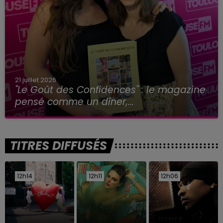
21 juillet 2026
"Le Goût des Confidences" : le magazine
pensé comme un dîner,...
TITRES DIFFUSÉS
12h14
12h14
12h11
12h11
12h06
12h06