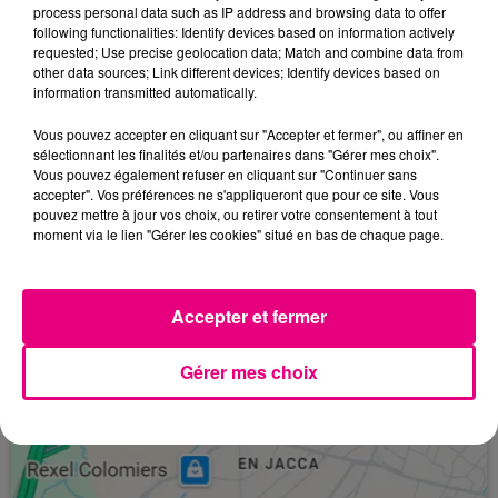
absolue.
process personal data such as IP address and browsing data to offer
following functionalities: Identify devices based on information actively
requested; Use precise geolocation data; Match and combine data from
other data sources; Link different devices; Identify devices based on
information transmitted automatically.
Vous pouvez accepter en cliquant sur "Accepter et fermer", ou affiner en
sélectionnant les finalités et/ou partenaires dans "Gérer mes choix".
Vous pouvez également refuser en cliquant sur "Continuer sans
accepter". Vos préférences ne s'appliqueront que pour ce site. Vous
pouvez mettre à jour vos choix, ou retirer votre consentement à tout
26 février 2026
SNCF : PLUS AUCUN TRAIN SUR LA LIGNE
moment via le lien "Gérer les cookies" situé en bas de chaque page.
FOIX / AX-LES-THERMES
Fermé à la circulation depuis le 18 février, le
À LA UNE
Accepter et fermer
tronçon reliant Foix à Ax-les-Thermes (Ariège)
ne rouvrira pas avant plusieurs mois, selon SNCF
Gérer mes choix
Réseau...