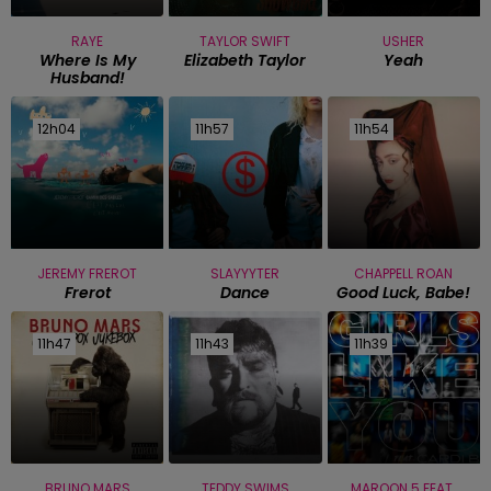
RAYE
TAYLOR SWIFT
USHER
Where Is My
Elizabeth Taylor
Yeah
Husband!
12h04
12h04
11h57
11h57
11h54
11h54
JEREMY FREROT
SLAYYYTER
CHAPPELL ROAN
Frerot
Dance
Good Luck, Babe!
11h47
11h47
11h43
11h43
11h39
11h39
BRUNO MARS
TEDDY SWIMS
MAROON 5 FEAT.