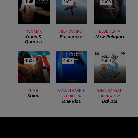
4h15
4h15
4h12
4h12
4h09
4h09
AVA MAX
ALEX WARREN
BEBE REXHA
Kings &
Passenger
New Religion
Queens
4h07
4h07
4h03
4h03
4h00
4h00
GIMS
CALVIN HARRIS
SHAKIRA FEAT.
Soleil
& DUA LIPA
BURNA BOY
One Kiss
Dai Dai