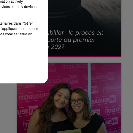
mation actively
vices; Identify devices
rtenaires dans "Gérer
21 juillet 2026
s'appliqueront que pour
Affaire Jubillar : le procès en
les cookies" situé en
appel reporté au premier
semestre 2027