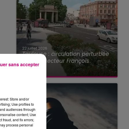
22 juillet 2026
Toulouse : circulation perturbée
dans le secteur François
uer sans accepter
Verdier...
erest: Store and/or
tising; Use profiles to
tand audiences through
personalise content; Use
 fraud, and fix errors;
 may process personal