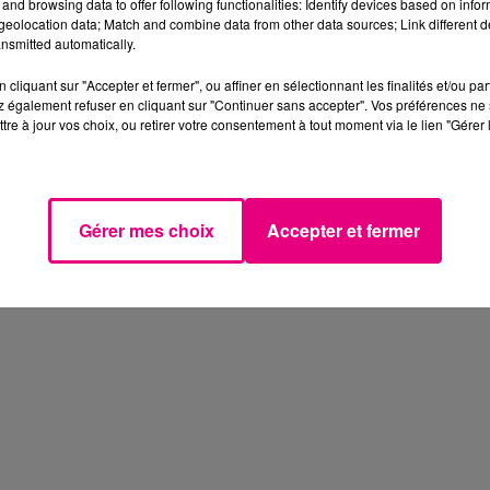
and browsing data to offer following functionalities: Identify devices based on infor
eolocation data; Match and combine data from other data sources; Link different de
nsmitted automatically.
cliquant sur "Accepter et fermer", ou affiner en sélectionnant les finalités et/ou pa
 également refuser en cliquant sur "Continuer sans accepter". Vos préférences ne 
tre à jour vos choix, ou retirer votre consentement à tout moment via le lien "Gérer 
Gérer mes choix
Accepter et fermer