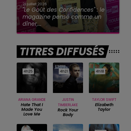
21 juillet 2026
"Le Goût des Confidences" : le
magazine pensé comme un
dîner,...
TITRES DIFFUSÉS
4h25
4h25
4h21
4h21
4h18
4h18
ARIANA GRANDE
JUSTIN
TAYLOR SWIFT
Hate That I
Elizabeth
TIMBERLAKE
Made You
Taylor
Rock Your
Love Me
Body