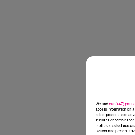
We and
our (447) partn
access information on a 
select personalised ad
statistics or combinatio
profiles to select person
Deliver and present adv