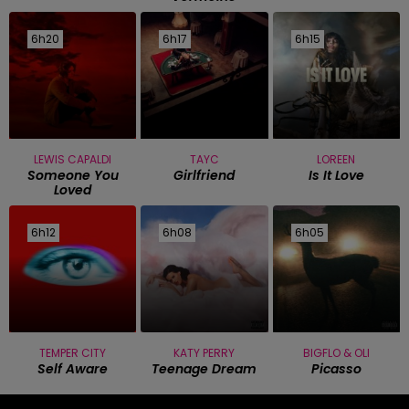
6h20
6h20
6h17
6h17
6h15
6h15
LEWIS CAPALDI
TAYC
LOREEN
Someone You
Girlfriend
Is It Love
Loved
6h12
6h12
6h08
6h08
6h05
6h05
TEMPER CITY
KATY PERRY
BIGFLO & OLI
Self Aware
Teenage Dream
Picasso