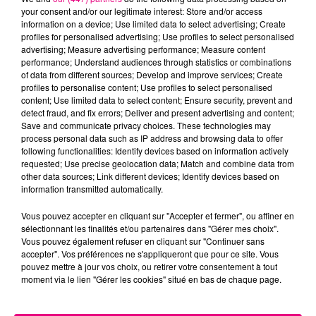
your consent and/or our legitimate interest: Store and/or access
information on a device; Use limited data to select advertising; Create
profiles for personalised advertising; Use profiles to select personalised
advertising; Measure advertising performance; Measure content
performance; Understand audiences through statistics or combinations
of data from different sources; Develop and improve services; Create
22 juillet 2026
profiles to personalise content; Use profiles to select personalised
Toulouse : circulation perturbée dans le
content; Use limited data to select content; Ensure security, prevent and
secteur François Verdier...
detect fraud, and fix errors; Deliver and present advertising and content;
Save and communicate privacy choices. These technologies may
process personal data such as IP address and browsing data to offer
following functionalities: Identify devices based on information actively
requested; Use precise geolocation data; Match and combine data from
other data sources; Link different devices; Identify devices based on
information transmitted automatically.
Vous pouvez accepter en cliquant sur "Accepter et fermer", ou affiner en
sélectionnant les finalités et/ou partenaires dans "Gérer mes choix".
Vous pouvez également refuser en cliquant sur "Continuer sans
accepter". Vos préférences ne s'appliqueront que pour ce site. Vous
pouvez mettre à jour vos choix, ou retirer votre consentement à tout
moment via le lien "Gérer les cookies" situé en bas de chaque page.