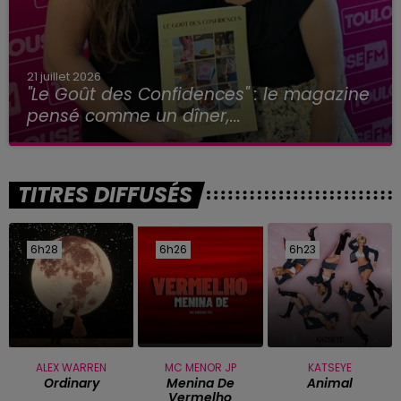
21 juillet 2026
"Le Goût des Confidences" : le magazine
pensé comme un dîner,...
TITRES DIFFUSÉS
6h28
6h28
6h26
6h26
6h23
6h23
ALEX WARREN
MC MENOR JP
KATSEYE
Ordinary
Menina De
Animal
Vermelho