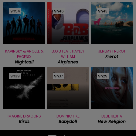
9h54
9h54
9h46
9h46
9h43
9h43
KAVINSKY & ANGELE &
B.O.B FEAT. HAYLEY
JEREMY FREROT
Frerot
PHOENIX
WILLIAM
Nightcall
Airplanes
9h39
9h39
9h37
9h37
9h29
9h29
IMAGINE DRAGONS
DOMINIC FIKE
BEBE REXHA
Birds
Babydoll
New Religion