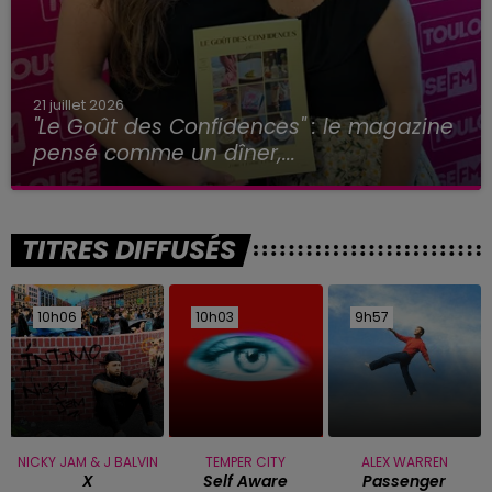
21 juillet 2026
"Le Goût des Confidences" : le magazine
pensé comme un dîner,...
TITRES DIFFUSÉS
10h06
10h06
10h03
10h03
9h57
9h57
NICKY JAM & J BALVIN
TEMPER CITY
ALEX WARREN
X
Self Aware
Passenger