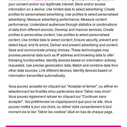
your consent and/or our legitimate interest: Store and/or access
information on a device; Use limited data to select advertising; Create
profiles for personalised advertising; Use profiles to select personalised
advertising; Measure advertising performance; Measure content
performance; Understand audiences through statistics or combinations
of data from different sources; Develop and improve services; Create
profiles to personalise content; Use profiles to select personalised
22 juillet 2026
content; Use limited data to select content; Ensure security, prevent and
Toulouse : circulation perturbée dans le
detect fraud, and fix errors; Deliver and present advertising and content;
secteur François Verdier...
Save and communicate privacy choices. These technologies may
process personal data such as IP address and browsing data to offer
following functionalities: Identify devices based on information actively
requested; Use precise geolocation data; Match and combine data from
other data sources; Link different devices; Identify devices based on
information transmitted automatically.
Vous pouvez accepter en cliquant sur "Accepter et fermer", ou affiner en
sélectionnant les finalités et/ou partenaires dans "Gérer mes choix".
Vous pouvez également refuser en cliquant sur "Continuer sans
accepter". Vos préférences ne s'appliqueront que pour ce site. Vous
pouvez mettre à jour vos choix, ou retirer votre consentement à tout
moment via le lien "Gérer les cookies" situé en bas de chaque page.