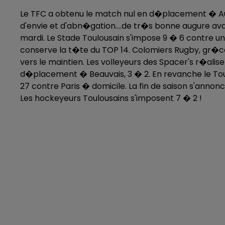
Le TFC a obtenu le match nul en d�placement � Auxe
d'envie et d'abn�gation....de tr�s bonne augure 
mardi. Le Stade Toulousain s'impose 9 � 6 contre 
conserve la t�te du TOP 14. Colomiers Rugby, gr�ce 
vers le maintien. Les volleyeurs des Spacer's r�ali
d�placement � Beauvais, 3 � 2. En revanche le Toul
27 contre Paris � domicile. La fin de saison s'annonc
Les hockeyeurs Toulousains s'imposent 7 � 2 !