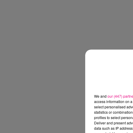
We and
our (447) partn
access information on a 
select personalised ad
statistics or combinatio
profiles to select person
Deliver and present adv
data such as IP address 