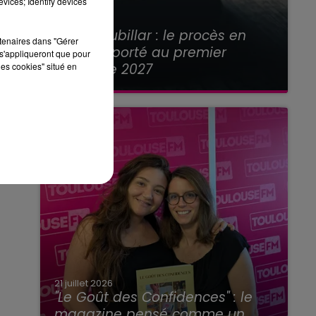
vices; Identify devices
21 juillet 2026
Affaire Jubillar : le procès en
rtenaires dans "Gérer
appel reporté au premier
s'appliqueront que pour
semestre 2027
les cookies" situé en
21 juillet 2026
"Le Goût des Confidences" : le
magazine pensé comme un