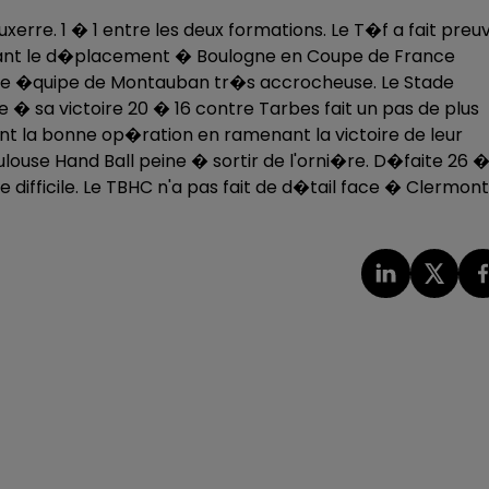
rre. 1 � 1 entre les deux formations. Le T�f a fait preu
avant le d�placement � Boulogne en Coupe de France
une �quipe de Montauban tr�s accrocheuse. Le Stade
� sa victoire 20 � 16 contre Tarbes fait un pas de plus
sent la bonne op�ration en ramenant la victoire de leur
ouse Hand Ball peine � sortir de l'orni�re. D�faite 26 
e difficile. Le TBHC n'a pas fait de d�tail face � Clermont