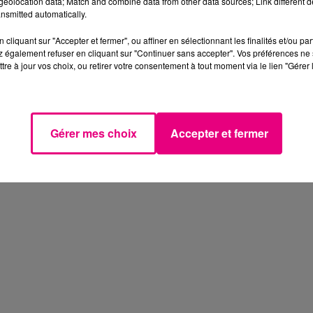
eolocation data; Match and combine data from other data sources; Link different de
nsmitted automatically.
cliquant sur "Accepter et fermer", ou affiner en sélectionnant les finalités et/ou pa
 également refuser en cliquant sur "Continuer sans accepter". Vos préférences ne 
tre à jour vos choix, ou retirer votre consentement à tout moment via le lien "Gérer 
Gérer mes choix
Accepter et fermer