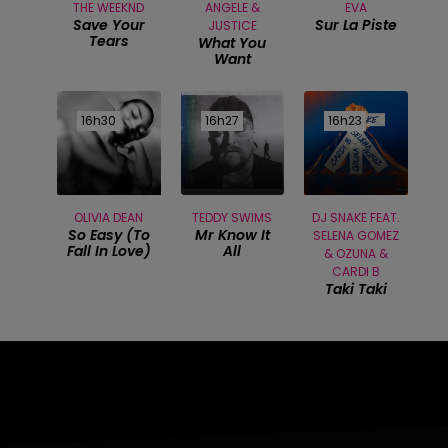
THE WEEKND
ANGELE &
EVA
Save Your
Sur La Piste
JUSTICE
Tears
What You
Want
16h30
16h30
16h27
16h27
16h23
16h23
OLIVIA DEAN
TEDDY SWIMS
DJ SNAKE FEAT.
So Easy (to
Mr Know It
SELENA GOMEZ
Fall In Love)
All
& OZUNA &
CARDI B
Taki Taki