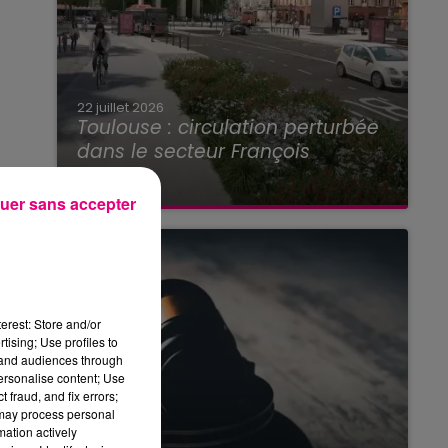
22 juillet 2026
Toulouse : circulation perturbée
dans le secteur François
Verdier...
uer sans accepter
erest: Store and/or
tising; Use profiles to
tand audiences through
personalise content; Use
 fraud, and fix errors;
 may process personal
mation actively