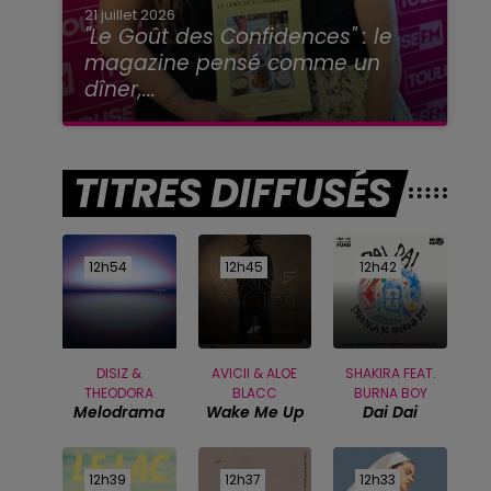
21 juillet 2026
"Le Goût des Confidences" : le
magazine pensé comme un
dîner,...
TITRES DIFFUSÉS
12h54
12h54
12h45
12h45
12h42
12h42
DISIZ &
AVICII & ALOE
SHAKIRA FEAT.
THEODORA
BLACC
BURNA BOY
Melodrama
Wake Me Up
Dai Dai
12h39
12h39
12h37
12h37
12h33
12h33