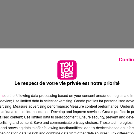
Contin
Le respect de votre vie privée est notre priorité
ers
do the following data processing based on your consent and/or our legitimate int
device; Use limited data to select advertising; Create profiles for personalised adver
vertising; Measure advertising performance; Measure content performance; Unders
ns of data from different sources; Develop and improve services; Create profiles to 
alised content; Use limited data to select content; Ensure security, prevent and detect
ertising and content; Save and communicate privacy choices. These technologies
and browsing data to offer following functionalities: Identify devices based on infor
eolocation data; Match and combine data from other data sources; Link different de