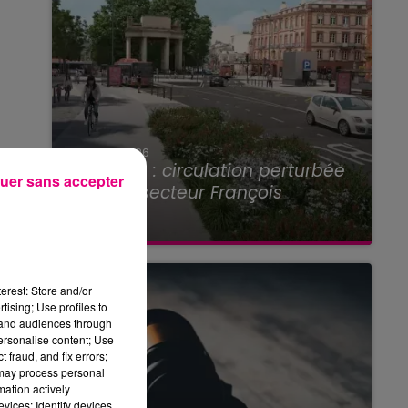
22 juillet 2026
Toulouse : circulation perturbée
uer sans accepter
dans le secteur François
Verdier...
erest: Store and/or
tising; Use profiles to
tand audiences through
personalise content; Use
 fraud, and fix errors;
 may process personal
mation actively
vices; Identify devices