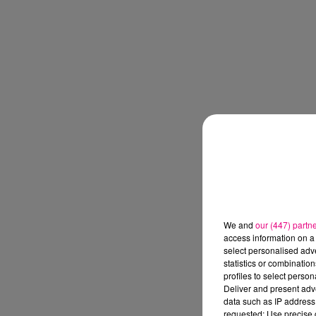
We and
our (447) partn
access information on a 
select personalised ad
statistics or combinatio
profiles to select person
Deliver and present adv
data such as IP address 
requested; Use precise g