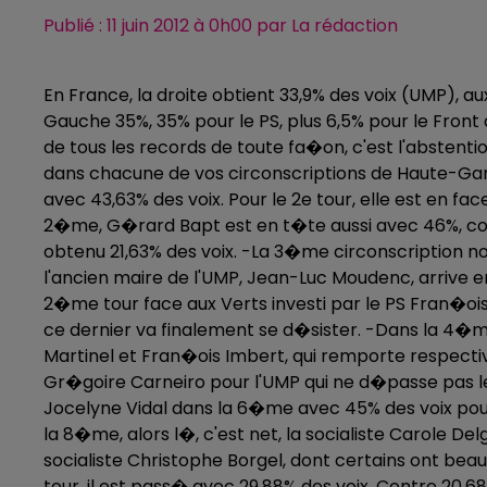
Publié : 11 juin 2012 à 0h00 par La rédaction
En France, la droite obtient 33,9% des voix (UMP), auxq
Gauche 35%, 35% pour le PS, plus 6,5% pour le Front 
de tous les records de toute fa�on, c'est l'abstentio
dans chacune de vos circonscriptions de Haute-Gar
avec 43,63% des voix. Pour le 2e tour, elle est en fa
2�me, G�rard Bapt est en t�te aussi avec 46%, cont
obtenu 21,63% des voix. -La 3�me circonscription nou
l'ancien maire de l'UMP, Jean-Luc Moudenc, arrive e
2�me tour face aux Verts investi par le PS Fran�ois Si
ce dernier va finalement se d�sister. -Dans la 4�m
Martinel et Fran�ois Imbert, qui remporte respecti
Gr�goire Carneiro pour l'UMP qui ne d�passe pas les 
Jocelyne Vidal dans la 6�me avec 45% des voix pour
la 8�me, alors l�, c'est net, la socialiste Carole 
socialiste Christophe Borgel, dont certains ont be
tour, il est pass� avec 29,88% des voix. Contre 20,6