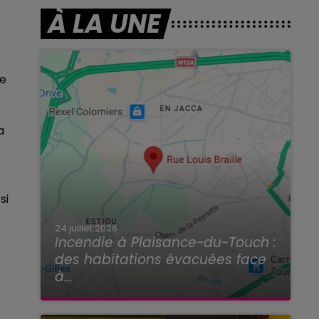
À LA UNE
re
a
si
24 juillet 2026
Incendie à Plaisance-du-Touch :
des habitations évacuées face
à...