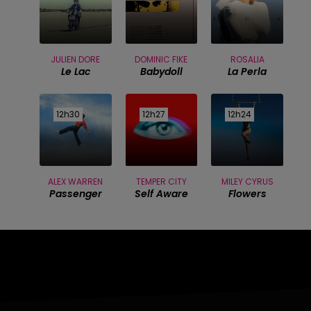
JULIEN DORE
DOMINIC FIKE
ROSALIA
Le Lac
Babydoll
La Perla
12h30
12h30
12h27
12h27
12h24
12h24
ALEX WARREN
TEMPER CITY
MILEY CYRUS
Passenger
Self Aware
Flowers