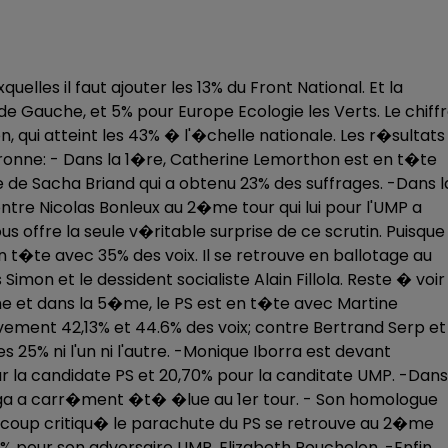
uelles il faut ajouter les 13% du Front National. Et la
de Gauche, et 5% pour Europe Ecologie les Verts. Le chiff
n, qui atteint les 43% � l'�chelle nationale. Les r�sultats
onne: - Dans la 1�re, Catherine Lemorthon est en t�te
ce de Sacha Briand qui a obtenu 23% des suffrages. -Dans l
re Nicolas Bonleux au 2�me tour qui lui pour l'UMP a
s offre la seule v�ritable surprise de ce scrutin. Puisque
n t�te avec 35% des voix. Il se retrouve en ballotage au
mon et le dessident socialiste Alain Fillola. Reste � voir 
e et dans la 5�me, le PS est en t�te avec Martine
vement 42,13% et 44.6% des voix; contre Bertrand Serp et
25% ni l'un ni l'autre. -Monique Iborra est devant
 la candidate PS et 20,70% pour la canditate UMP. -Dans
Delga a carr�ment �t� �lue au 1er tour. - Son homologue
aucoup critiqu� le parachute du PS se retrouve au 2�me
8% pour son adversaire UMP, Elizabeth Pouchelon. -Enfin,