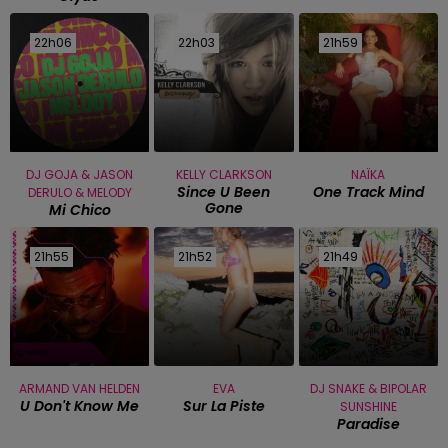
22h06
22h06
22h03
22h03
21h59
21h59
DJ GOJA & JASON
KELLY CLARKSON
NAÏKA
Since U Been
One Track Mind
DERULO & MELODY
Gone
Mi Chico
21h55
21h55
21h52
21h52
21h49
21h49
ARMAND VAN HELDEN
EVA
DJ SNAKE & BIPOLAR
U Don't Know Me
Sur La Piste
SUNSHINE
Paradise