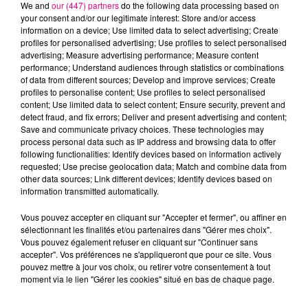
We and
our (447) partners
do the following data processing based on
your consent and/or our legitimate interest: Store and/or access
information on a device; Use limited data to select advertising; Create
profiles for personalised advertising; Use profiles to select personalised
advertising; Measure advertising performance; Measure content
performance; Understand audiences through statistics or combinations
22 juillet 2026
of data from different sources; Develop and improve services; Create
Toulouse : circulation perturbée dans le
profiles to personalise content; Use profiles to select personalised
content; Use limited data to select content; Ensure security, prevent and
secteur François Verdier...
detect fraud, and fix errors; Deliver and present advertising and content;
Save and communicate privacy choices. These technologies may
process personal data such as IP address and browsing data to offer
following functionalities: Identify devices based on information actively
requested; Use precise geolocation data; Match and combine data from
other data sources; Link different devices; Identify devices based on
information transmitted automatically.
Vous pouvez accepter en cliquant sur "Accepter et fermer", ou affiner en
sélectionnant les finalités et/ou partenaires dans "Gérer mes choix".
Vous pouvez également refuser en cliquant sur "Continuer sans
accepter". Vos préférences ne s'appliqueront que pour ce site. Vous
pouvez mettre à jour vos choix, ou retirer votre consentement à tout
moment via le lien "Gérer les cookies" situé en bas de chaque page.