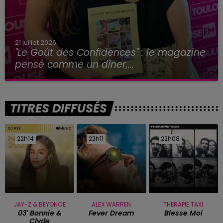
21 juillet 2026
"Le Goût des Confidences" : le magazine
pensé comme un dîner,...
TITRES DIFFUSÉS
22h14
22h14
22h11
22h11
22h08
22h08
JAY-Z & BEYONCE
ALEX WARREN
THERAPIE TAXI
03' Bonnie &
Fever Dream
Blesse Moi
Clyde