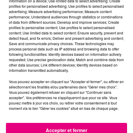
information on a device; Use limited data to select advertising; Create
profiles for personalised advertising; Use profiles to select personalised
advertising; Measure advertising performance; Measure content
22 juillet 2026
performance; Understand audiences through statistics or combinations
Toulouse : circulation perturbée dans le
of data from different sources; Develop and improve services; Create
secteur François Verdier...
profiles to personalise content; Use profiles to select personalised
content; Use limited data to select content; Ensure security, prevent and
detect fraud, and fix errors; Deliver and present advertising and content;
Save and communicate privacy choices. These technologies may
process personal data such as IP address and browsing data to offer
following functionalities: Identify devices based on information actively
requested; Use precise geolocation data; Match and combine data from
other data sources; Link different devices; Identify devices based on
information transmitted automatically.
Vous pouvez accepter en cliquant sur "Accepter et fermer", ou affiner en
sélectionnant les finalités et/ou partenaires dans "Gérer mes choix".
Vous pouvez également refuser en cliquant sur "Continuer sans
accepter". Vos préférences ne s'appliqueront que pour ce site. Vous
pouvez mettre à jour vos choix, ou retirer votre consentement à tout
moment via le lien "Gérer les cookies" situé en bas de chaque page.
Accepter et fermer