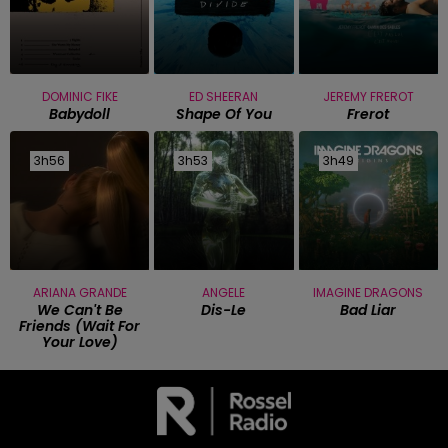
DOMINIC FIKE
ED SHEERAN
JEREMY FREROT
Babydoll
Shape Of You
Frerot
3h56
3h56
3h53
3h53
3h49
3h49
ARIANA GRANDE
ANGELE
IMAGINE DRAGONS
We Can't Be
Dis-Le
Bad Liar
Friends (wait For
Your Love)