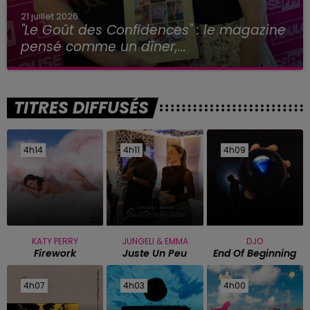
21 juillet 2026
"Le Goût des Confidences" : le magazine
pensé comme un dîner,...
TITRES DIFFUSÉS
4h14
4h14
4h11
4h11
4h09
4h09
KATY PERRY
JUNGELI & EMMA
DJO
Firework
Juste Un Peu
End Of Beginning
4h07
4h07
4h03
4h03
4h00
4h00