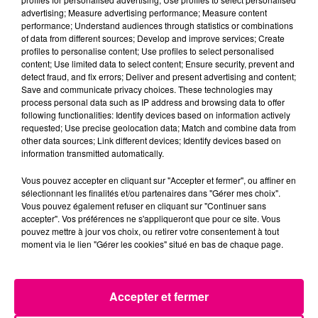
advertising; Measure advertising performance; Measure content
performance; Understand audiences through statistics or combinations
of data from different sources; Develop and improve services; Create
profiles to personalise content; Use profiles to select personalised
content; Use limited data to select content; Ensure security, prevent and
detect fraud, and fix errors; Deliver and present advertising and content;
Save and communicate privacy choices. These technologies may
10 avril 2026
INCENDIE : UN MORT & DEUX BLESSÉS
process personal data such as IP address and browsing data to offer
following functionalities: Identify devices based on information actively
GRAVES AUX PRADETTES
requested; Use precise geolocation data; Match and combine data from
Nuit d'horreur aux Pradettes, où 11 victimes sont à
other data sources; Link different devices; Identify devices based on
information transmitted automatically.
déplorer dans l'incendie d'un immeuble de cinq
étages, dont 1 décès et 2 blessés en urgence
Vous pouvez accepter en cliquant sur "Accepter et fermer", ou affiner en
absolue.
sélectionnant les finalités et/ou partenaires dans "Gérer mes choix".
Vous pouvez également refuser en cliquant sur "Continuer sans
accepter". Vos préférences ne s'appliqueront que pour ce site. Vous
pouvez mettre à jour vos choix, ou retirer votre consentement à tout
moment via le lien "Gérer les cookies" situé en bas de chaque page.
Accepter et fermer