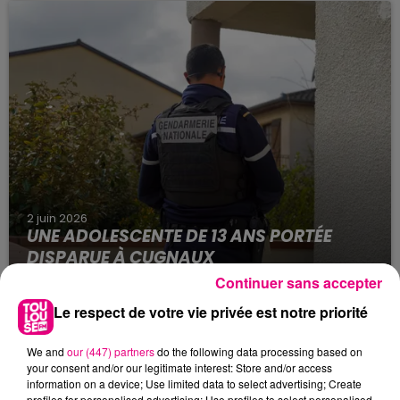
2026, peu après 5h. Un jeune homme de 17 ans
aurait été abattu dans une fusillade, sur la
commune de Seysses...
2 juin 2026
UNE ADOLESCENTE DE 13 ANS PORTÉE
DISPARUE À CUGNAUX
La gendarmerie de Haute-Garonne lance un
Continuer sans accepter
appel à témoins après la disparition d'une
Le respect de votre vie privée est notre priorité
mineure de 13 ans, Zuleyha Zelal Bingol, dont la
famille est sans...
We and
our (447) partners
do the following data processing based on
your consent and/or our legitimate interest: Store and/or access
information on a device; Use limited data to select advertising; Create
profiles for personalised advertising; Use profiles to select personalised