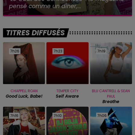
pensé comme un dîner,...
TITRES DIFFUSÉS
7h26
7h26
7h23
7h23
7h19
7h19
CHAPPELL ROAN
TEMPER CITY
BLU CANTRELL & SEAN
Good Luck, Babe!
Self Aware
PAUL
Breathe
7h16
7h16
7h10
7h10
7h06
7h06