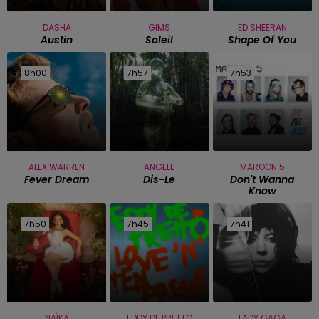
DASHA
GIMS
ED SHEERAN
Austin
Soleil
Shape Of You
8h00
8h00
7h57
7h57
7h53
7h53
ALEX WARREN
ANGELE
MAROON 5
Fever Dream
Dis-Le
Don't Wanna
Know
7h50
7h50
7h45
7h45
7h41
7h41
NAÏKA
EDDY DE PRETTO
LADY GAGA