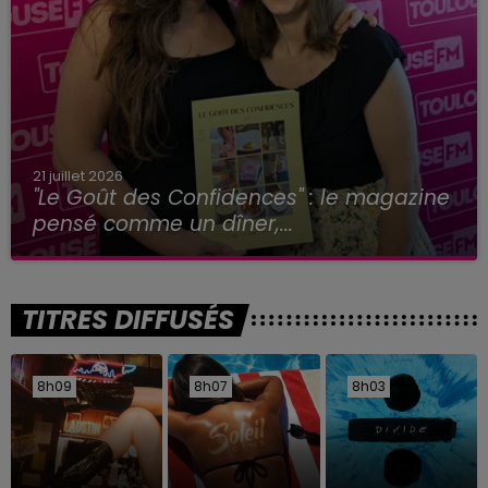
21 juillet 2026
"Le Goût des Confidences" : le magazine
pensé comme un dîner,...
TITRES DIFFUSÉS
8h09
8h09
8h07
8h07
8h03
8h03