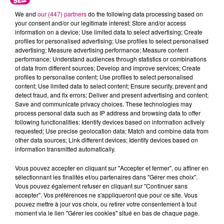
We and
our (447) partners
do the following data processing based on
your consent and/or our legitimate interest: Store and/or access
information on a device; Use limited data to select advertising; Create
profiles for personalised advertising; Use profiles to select personalised
advertising; Measure advertising performance; Measure content
performance; Understand audiences through statistics or combinations
of data from different sources; Develop and improve services; Create
profiles to personalise content; Use profiles to select personalised
content; Use limited data to select content; Ensure security, prevent and
detect fraud, and fix errors; Deliver and present advertising and content;
22 juillet 2026
Toulouse : circulation perturbée dans le
Save and communicate privacy choices. These technologies may
process personal data such as IP address and browsing data to offer
secteur François Verdier...
following functionalities: Identify devices based on information actively
requested; Use precise geolocation data; Match and combine data from
other data sources; Link different devices; Identify devices based on
information transmitted automatically.
Vous pouvez accepter en cliquant sur "Accepter et fermer", ou affiner en
sélectionnant les finalités et/ou partenaires dans "Gérer mes choix".
Vous pouvez également refuser en cliquant sur "Continuer sans
accepter". Vos préférences ne s'appliqueront que pour ce site. Vous
pouvez mettre à jour vos choix, ou retirer votre consentement à tout
moment via le lien "Gérer les cookies" situé en bas de chaque page.