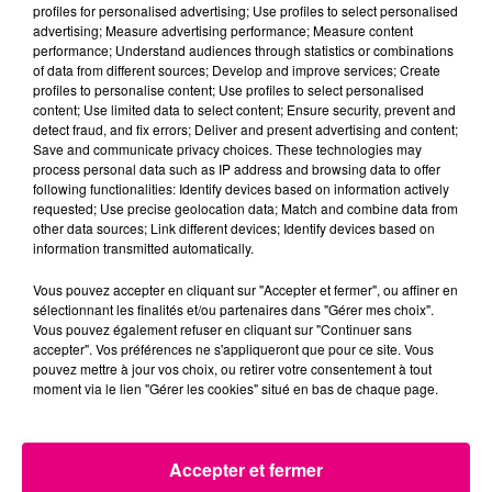
profiles for personalised advertising; Use profiles to select personalised
advertising; Measure advertising performance; Measure content
22 juillet 2026
Toulouse : circulation perturbée dans le
performance; Understand audiences through statistics or combinations
of data from different sources; Develop and improve services; Create
secteur François Verdier...
profiles to personalise content; Use profiles to select personalised
content; Use limited data to select content; Ensure security, prevent and
detect fraud, and fix errors; Deliver and present advertising and content;
Save and communicate privacy choices. These technologies may
process personal data such as IP address and browsing data to offer
following functionalities: Identify devices based on information actively
requested; Use precise geolocation data; Match and combine data from
other data sources; Link different devices; Identify devices based on
information transmitted automatically.
Vous pouvez accepter en cliquant sur "Accepter et fermer", ou affiner en
sélectionnant les finalités et/ou partenaires dans "Gérer mes choix".
Vous pouvez également refuser en cliquant sur "Continuer sans
accepter". Vos préférences ne s'appliqueront que pour ce site. Vous
pouvez mettre à jour vos choix, ou retirer votre consentement à tout
moment via le lien "Gérer les cookies" situé en bas de chaque page.
Accepter et fermer