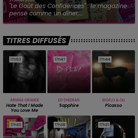
"Le Goût des Confidences" : le magazine
pensé comme un dîner,...
TITRES DIFFUSÉS
17h53
17h53
17h47
17h47
17h44
17h44
ARIANA GRANDE
ED SHEERAN
BIGFLO & OLI
Hate That I Made
Sapphire
Picasso
You Love Me
17h40
17h40
17h38
17h38
17h31
17h31