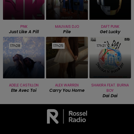
P!NK
MAUVAIS DJO
DAFT PUNK
Just Like A Pill
Pile
Get Lucky
17h28
17h28
17h25
17h25
17h21
17h21
ADELE CASTILLON
ALEX WARREN
SHAKIRA FEAT. BURNA
Ete Avec Toi
Carry You Home
BOY
Dai Dai