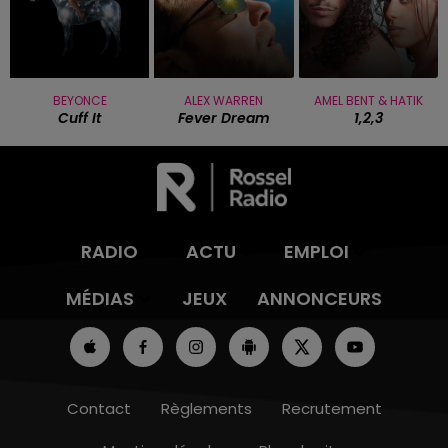
BEYONCE
ALEX WARREN
AMEL BENT & HATIK
Cuff It
Fever Dream
1,2,3
RADIO
ACTU
EMPLOI
MÉDIAS
JEUX
ANNONCEURS
Contact
Règlements
Recrutement