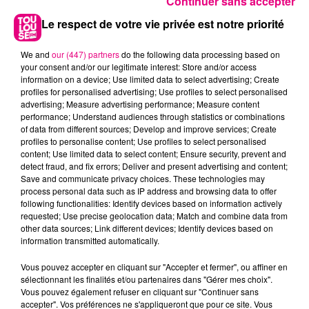
Continuer sans accepter
Le respect de votre vie privée est notre priorité
We and
our (447) partners
do the following data processing based on
your consent and/or our legitimate interest: Store and/or access
information on a device; Use limited data to select advertising; Create
profiles for personalised advertising; Use profiles to select personalised
advertising; Measure advertising performance; Measure content
performance; Understand audiences through statistics or combinations
of data from different sources; Develop and improve services; Create
profiles to personalise content; Use profiles to select personalised
content; Use limited data to select content; Ensure security, prevent and
detect fraud, and fix errors; Deliver and present advertising and content;
Save and communicate privacy choices. These technologies may
process personal data such as IP address and browsing data to offer
22 juillet 2026
following functionalities: Identify devices based on information actively
Toulouse : circulation perturbée dans le
requested; Use precise geolocation data; Match and combine data from
secteur François Verdier...
other data sources; Link different devices; Identify devices based on
information transmitted automatically.
Vous pouvez accepter en cliquant sur "Accepter et fermer", ou affiner en
sélectionnant les finalités et/ou partenaires dans "Gérer mes choix".
Vous pouvez également refuser en cliquant sur "Continuer sans
accepter". Vos préférences ne s'appliqueront que pour ce site. Vous