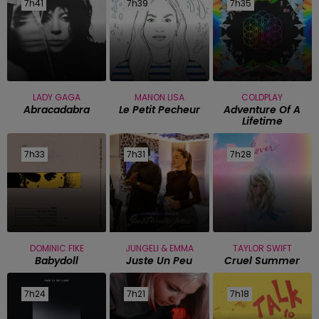
7h41
7h41
7h39
7h39
7h35
7h35
LADY GAGA
MANON LISA
COLDPLAY
Abracadabra
Le Petit Pecheur
Adventure Of A
Lifetime
7h33
7h33
7h31
7h31
7h28
7h28
DOMINIC FIKE
JUNGELI & EMMA
TAYLOR SWIFT
Babydoll
Juste Un Peu
Cruel Summer
7h24
7h24
7h21
7h21
7h18
7h18