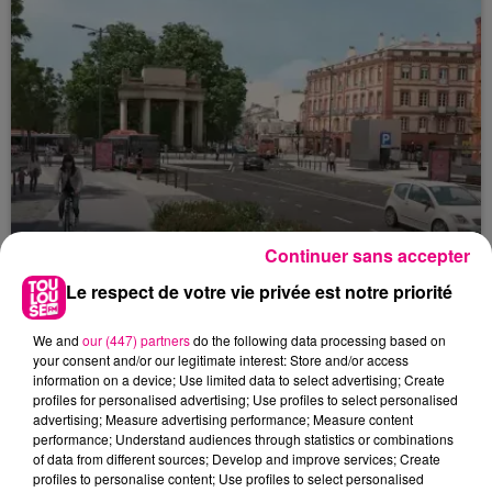
Continuer sans accepter
Le respect de votre vie privée est notre priorité
22 juillet 2026
Toulouse : circulation perturbée dans le
We and
our (447) partners
do the following data processing based on
your consent and/or our legitimate interest: Store and/or access
secteur François Verdier...
information on a device; Use limited data to select advertising; Create
profiles for personalised advertising; Use profiles to select personalised
advertising; Measure advertising performance; Measure content
performance; Understand audiences through statistics or combinations
of data from different sources; Develop and improve services; Create
profiles to personalise content; Use profiles to select personalised