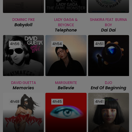
DOMINIC FIKE
LADY GAGA &
SHAKIRA FEAT. BURNA
Babydoll
BEYONCE
BOY
Telephone
Dai Dai
4h56
4h56
4h54
4h54
4h51
4h51
DAVID GUETTA
MARGUERITE
DJO
Memories
Bellevie
End Of Beginning
4h48
4h48
4h45
4h45
4h41
4h41