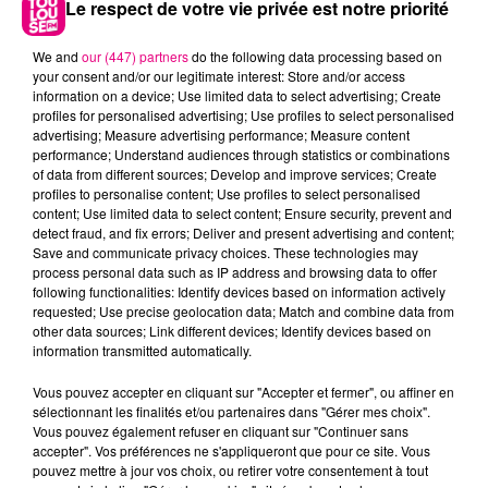
Le respect de votre vie privée est notre priorité
We and
our (447) partners
do the following data processing based on
your consent and/or our legitimate interest: Store and/or access
information on a device; Use limited data to select advertising; Create
profiles for personalised advertising; Use profiles to select personalised
advertising; Measure advertising performance; Measure content
performance; Understand audiences through statistics or combinations
of data from different sources; Develop and improve services; Create
profiles to personalise content; Use profiles to select personalised
content; Use limited data to select content; Ensure security, prevent and
detect fraud, and fix errors; Deliver and present advertising and content;
22 juillet 2026
Save and communicate privacy choices. These technologies may
Toulouse : circulation perturbée dans le
process personal data such as IP address and browsing data to offer
secteur François Verdier...
following functionalities: Identify devices based on information actively
requested; Use precise geolocation data; Match and combine data from
other data sources; Link different devices; Identify devices based on
information transmitted automatically.
Vous pouvez accepter en cliquant sur "Accepter et fermer", ou affiner en
sélectionnant les finalités et/ou partenaires dans "Gérer mes choix".
Vous pouvez également refuser en cliquant sur "Continuer sans
accepter". Vos préférences ne s'appliqueront que pour ce site. Vous
pouvez mettre à jour vos choix, ou retirer votre consentement à tout