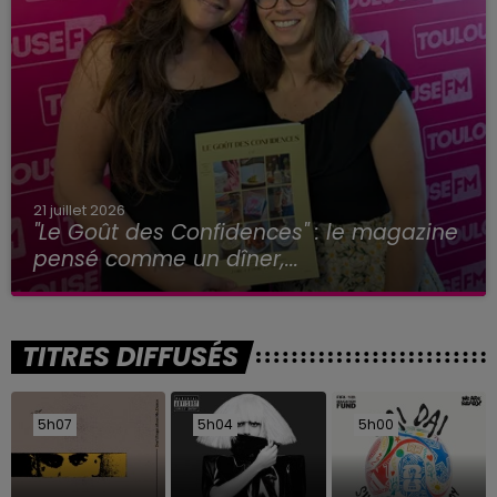
21 juillet 2026
"Le Goût des Confidences" : le magazine
pensé comme un dîner,...
TITRES DIFFUSÉS
5h07
5h07
5h04
5h04
5h00
5h00