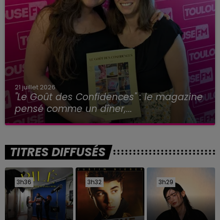
21 juillet 2026
"Le Goût des Confidences" : le magazine
pensé comme un dîner,...
TITRES DIFFUSÉS
3h36
3h36
3h32
3h32
3h29
3h29