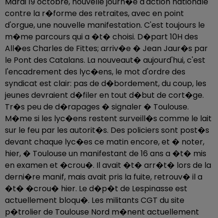
Mardi 19 octobre, nouvelle journ�e d'action nationale
contre la r�forme des retraites, avec en point
d'orgue, une nouvelle manifestation. C'est toujours le
m�me parcours qui a �t� choisi. D�part 10H des
All�es Charles de Fittes; arriv�e � Jean Jaur�s par
le Pont des Catalans. La nouveaut� aujourd'hui, c'est
l'encadrement des lyc�ens, le mot d'ordre des
syndicat est clair: pas de d�bordement, du coup, les
jeunes devraient d�filer en tout d�but de cort�ge.
Tr�s peu de d�rapages � signaler � Toulouse.
M�me si les lyc�ens restent surveill�s comme le lait
sur le feu par les autorit�s. Des policiers sont post�s
devant chaque lyc�es ce matin encore, et � noter,
hier, � Toulouse un manifestant de 16 ans a �t� mis
en examen et �crou�. Il avait �t� arr�t� lors de la
derni�re manif, mais avait pris la fuite, retrouv� il a
�t� �crou� hier. Le d�p�t de Lespinasse est
actuellement bloqu�. Les militants CGT du site
p�trolier de Toulouse Nord m�nent actuellement