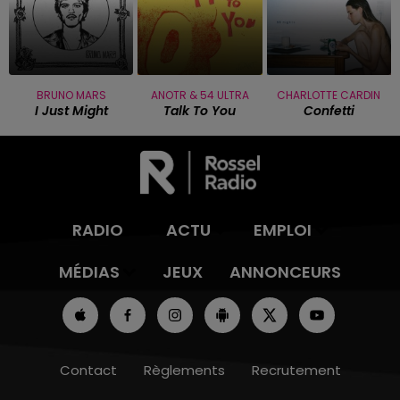
BRUNO MARS
ANOTR & 54 ULTRA
CHARLOTTE CARDIN
I Just Might
Talk To You
Confetti
RADIO
ACTU
EMPLOI
MÉDIAS
JEUX
ANNONCEURS
Contact
Règlements
Recrutement