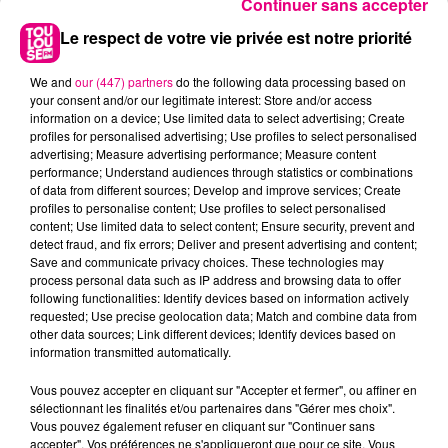
Continuer sans accepter
Le respect de votre vie privée est notre priorité
We and
our (447) partners
do the following data processing based on
your consent and/or our legitimate interest: Store and/or access
information on a device; Use limited data to select advertising; Create
profiles for personalised advertising; Use profiles to select personalised
advertising; Measure advertising performance; Measure content
performance; Understand audiences through statistics or combinations
of data from different sources; Develop and improve services; Create
profiles to personalise content; Use profiles to select personalised
content; Use limited data to select content; Ensure security, prevent and
detect fraud, and fix errors; Deliver and present advertising and content;
Save and communicate privacy choices. These technologies may
process personal data such as IP address and browsing data to offer
22 juillet 2026
following functionalities: Identify devices based on information actively
Toulouse : circulation perturbée dans le
requested; Use precise geolocation data; Match and combine data from
other data sources; Link different devices; Identify devices based on
secteur François Verdier...
information transmitted automatically.
Vous pouvez accepter en cliquant sur "Accepter et fermer", ou affiner en
sélectionnant les finalités et/ou partenaires dans "Gérer mes choix".
Vous pouvez également refuser en cliquant sur "Continuer sans
accepter". Vos préférences ne s'appliqueront que pour ce site. Vous