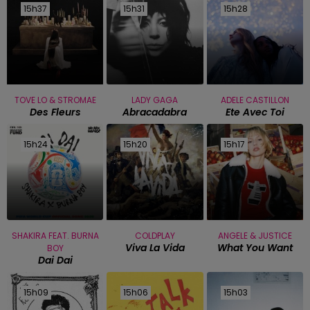
15h37
15h37
15h31
15h31
15h28
15h28
TOVE LO & STROMAE
LADY GAGA
ADELE CASTILLON
Des Fleurs
Abracadabra
Ete Avec Toi
15h24
15h24
15h20
15h20
15h17
15h17
SHAKIRA FEAT. BURNA
COLDPLAY
ANGELE & JUSTICE
Viva La Vida
What You Want
BOY
Dai Dai
15h09
15h09
15h06
15h06
15h03
15h03