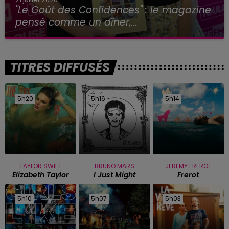
"Le Goût des Confidences" : le magazine
pensé comme un dîner,...
TITRES DIFFUSÉS
5h20
5h20
5h16
5h16
5h14
5h14
TAYLOR SWIFT
BRUNO MARS
JEREMY FREROT
Elizabeth Taylor
I Just Might
Frerot
5h10
5h10
5h07
5h07
5h03
5h03