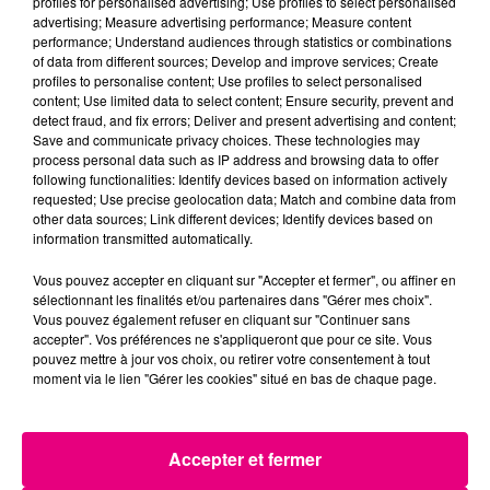
profiles for personalised advertising; Use profiles to select personalised
advertising; Measure advertising performance; Measure content
22 juillet 2026
performance; Understand audiences through statistics or combinations
Toulouse : circulation perturbée dans le
of data from different sources; Develop and improve services; Create
secteur François Verdier...
profiles to personalise content; Use profiles to select personalised
content; Use limited data to select content; Ensure security, prevent and
detect fraud, and fix errors; Deliver and present advertising and content;
Save and communicate privacy choices. These technologies may
process personal data such as IP address and browsing data to offer
following functionalities: Identify devices based on information actively
requested; Use precise geolocation data; Match and combine data from
other data sources; Link different devices; Identify devices based on
information transmitted automatically.
Vous pouvez accepter en cliquant sur "Accepter et fermer", ou affiner en
sélectionnant les finalités et/ou partenaires dans "Gérer mes choix".
Vous pouvez également refuser en cliquant sur "Continuer sans
accepter". Vos préférences ne s'appliqueront que pour ce site. Vous
pouvez mettre à jour vos choix, ou retirer votre consentement à tout
moment via le lien "Gérer les cookies" situé en bas de chaque page.
Accepter et fermer