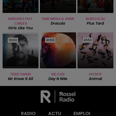
MAROON 5 FEAT.
TAME IMPALA & JENNIE
BIGFLO & OLI
Dracula
Plus Tard
CARDI B
Girls Like You
5h00
5h00
4h56
4h56
4h53
4h53
TEDDY SWIMS
KID CUDI
KATSEYE
Mr Know It All
Day N Nite
Animal
RADIO
ACTU
EMPLOI