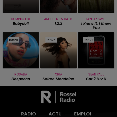
DOMINIC FIKE
AMEL BENT & HATIK
TAYLOR SWIFT
Babydoll
1,2,3
I Knew It, I Knew
You
15h28
15h28
15h25
15h25
15h22
15h22
ROSALIA
ORIA
SEAN PAUL
Despecha
Soiree Mondaine
Got 2 Luv U
RADIO
ACTU
EMPLOI