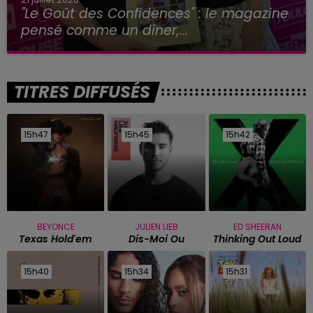
"Le Goût des Confidences" : le magazine
pensé comme un dîner,...
TITRES DIFFUSÉS
15h47
15h47
15h45
15h45
15h42
15h42
BEYONCE
JULIEN LIEB
ED SHEERAN
Texas Hold'em
Dis-Moi Ou
Thinking Out Loud
15h40
15h40
15h34
15h34
15h31
15h31