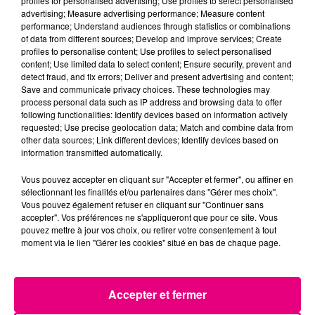
profiles for personalised advertising; Use profiles to select personalised
advertising; Measure advertising performance; Measure content
22 juillet 2026
performance; Understand audiences through statistics or combinations
Toulouse : circulation perturbée dans le
of data from different sources; Develop and improve services; Create
secteur François Verdier...
profiles to personalise content; Use profiles to select personalised
content; Use limited data to select content; Ensure security, prevent and
detect fraud, and fix errors; Deliver and present advertising and content;
Save and communicate privacy choices. These technologies may
process personal data such as IP address and browsing data to offer
following functionalities: Identify devices based on information actively
requested; Use precise geolocation data; Match and combine data from
other data sources; Link different devices; Identify devices based on
information transmitted automatically.
Vous pouvez accepter en cliquant sur "Accepter et fermer", ou affiner en
sélectionnant les finalités et/ou partenaires dans "Gérer mes choix".
Vous pouvez également refuser en cliquant sur "Continuer sans
accepter". Vos préférences ne s'appliqueront que pour ce site. Vous
pouvez mettre à jour vos choix, ou retirer votre consentement à tout
moment via le lien "Gérer les cookies" situé en bas de chaque page.
Accepter et fermer