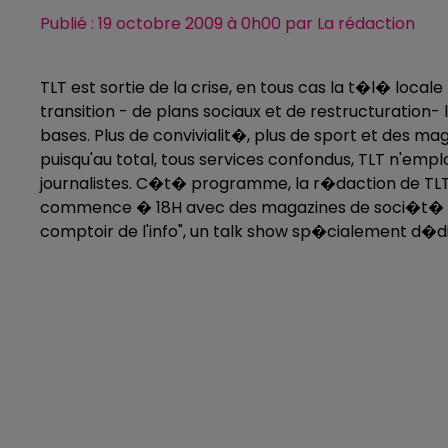
Publié : 19 octobre 2009 à 0h00 par La rédaction
TLT est sortie de la crise, en tous cas la t�l� loc
transition - de plans sociaux et de restructuration-
bases. Plus de convivialit�, plus de sport et des ma
puisqu'au total, tous services confondus, TLT n'emp
journalistes. C�t� programme, la r�daction de TLT
commence � 18H avec des magazines de soci�t� et de 
comptoir de l'info", un talk show sp�cialement d�di