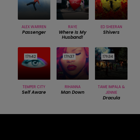
ALEX WARREN
RAYE
ED SHEERAN
Passenger
Where Is My
Shivers
Husband!
17h42
17h42
17h37
17h37
17h34
17h34
TEMPER CITY
RIHANNA
TAME IMPALA &
Self Aware
Man Down
JENNIE
Dracula