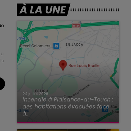
À LA UNE
de
Ca
le
24 juillet 2026
Incendie à Plaisance-du-Touch :
des habitations évacuées face
à...