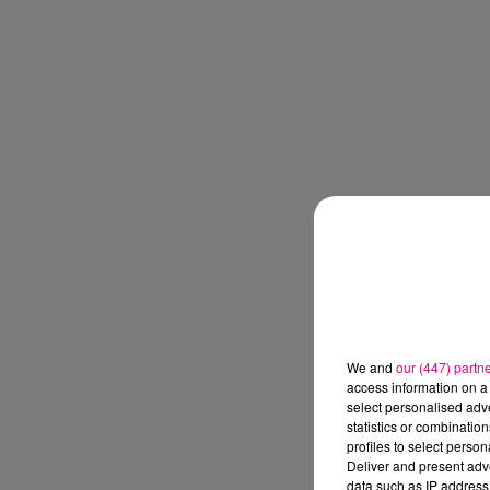
We and
our (447) partn
access information on a 
select personalised ad
statistics or combinatio
profiles to select person
Deliver and present adv
data such as IP address 