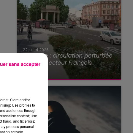
22 juillet 2026
Toulouse : circulation perturbée
dans le secteur François
uer sans accepter
Verdier...
erest: Store and/or
tising; Use profiles to
tand audiences through
personalise content; Use
 fraud, and fix errors;
 may process personal
mation actively