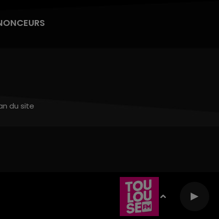
NONCEURS
an du site