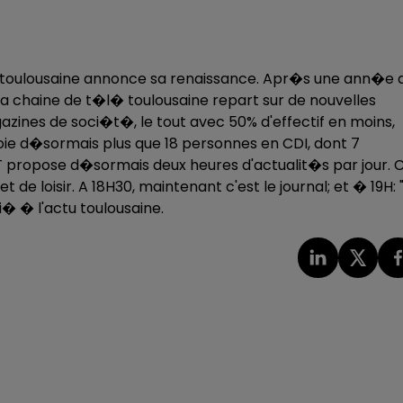
ale toulousaine annonce sa renaissance. Apr�s une ann�e 
 la chaine de t�l� toulousaine repart sur de nouvelles
gazines de soci�t�, le tout avec 50% d'effectif en moins,
loie d�sormais plus que 18 personnes en CDI, dont 7
 propose d�sormais deux heures d'actualit�s par jour. 
loisir. A 18H30, maintenant c'est le journal; et � 19H: "
� � l'actu toulousaine.