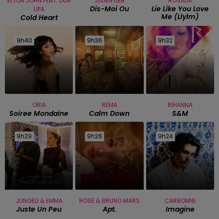
ELTON JOHN FEAT. DUA
JULIEN LIEB
ROSALIA
Dis-Moi Ou
Lie Like You Love
LIPA
Me (llylm)
Cold Heart
9h40
9h40
9h36
9h36
9h32
9h32
ORIA
REMA
RIHANNA
Soiree Mondaine
Calm Down
S&m
9h29
9h29
9h26
9h26
9h24
9h24
JUNGELI & EMMA
ROSE & BRUNO MARS
CARBONNE
Juste Un Peu
Apt.
Imagine