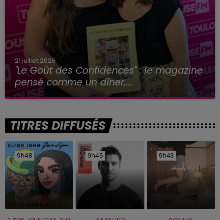
21 juillet 2026
"Le Goût des Confidences" : le magazine
pensé comme un dîner,...
TITRES DIFFUSÉS
9h48
9h48
9h46
9h46
9h43
9h43