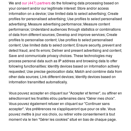
We and
our (447) partners
do the following data processing based on
your consent and/or our legitimate interest: Store and/or access
information on a device; Use limited data to select advertising; Create
profiles for personalised advertising; Use profiles to select personalised
advertising; Measure advertising performance; Measure content
performance; Understand audiences through statistics or combinations
of data from different sources; Develop and improve services; Create
profiles to personalise content; Use profiles to select personalised
22 juillet 2026
content; Use limited data to select content; Ensure security, prevent and
Toulouse : circulation perturbée dans le
detect fraud, and fix errors; Deliver and present advertising and content;
Save and communicate privacy choices. These technologies may
secteur François Verdier...
process personal data such as IP address and browsing data to offer
following functionalities: Identify devices based on information actively
requested; Use precise geolocation data; Match and combine data from
other data sources; Link different devices; Identify devices based on
information transmitted automatically.
Vous pouvez accepter en cliquant sur "Accepter et fermer", ou affiner en
sélectionnant les finalités et/ou partenaires dans "Gérer mes choix".
Vous pouvez également refuser en cliquant sur "Continuer sans
accepter". Vos préférences ne s'appliqueront que pour ce site. Vous
pouvez mettre à jour vos choix, ou retirer votre consentement à tout
moment via le lien "Gérer les cookies" situé en bas de chaque page.