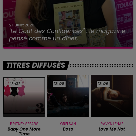
21 juillet 2026
"Le Goût des Confidences" : le magazine
pensé comme un dîner,...
TITRES DIFFUSÉS
13h32
13h32
13h28
13h28
13h26
13h26
BRITNEY SPEARS
ORELSAN
RAVYN LENAE
Baby One More
Boss
Love Me Not
Time