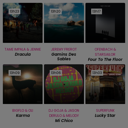
13h23
13h23
13h20
13h20
13h17
13h17
TAME IMPALA & JENNIE
JEREMY FREROT
OFENBACH &
Dracula
Gamins Des
STARSAILOR
Sables
Four To The Floor
13h09
13h09
13h06
13h06
13h03
13h03
BIGFLO & OLI
DJ GOJA & JASON
SUPERFUNK
Karma
Lucky Star
DERULO & MELODY
Mi Chico