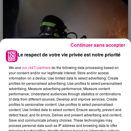
mineure de 13 ans, Zuleyha Zelal Bingol, dont la
famille est sans...
Continuer sans accepter
Le respect de votre vie privée est notre priorité
We and
our (447) partners
do the following data processing based on
10 avril 2026
INCENDIE : UN MORT & DEUX BLESSÉS
your consent and/or our legitimate interest: Store and/or access
information on a device; Use limited data to select advertising; Create
GRAVES AUX PRADETTES
profiles for personalised advertising; Use profiles to select personalised
Nuit d'horreur aux Pradettes, où 11 victimes sont à
advertising; Measure advertising performance; Measure content
performance; Understand audiences through statistics or combinations
déplorer dans l'incendie d'un immeuble de cinq
of data from different sources; Develop and improve services; Create
étages, dont 1 décès et 2 blessés en urgence
profiles to personalise content; Use profiles to select personalised
absolue.
content; Use limited data to select content; Ensure security, prevent and
detect fraud, and fix errors; Deliver and present advertising and content;
Save and communicate privacy choices. These technologies may
process personal data such as IP address and browsing data to offer
following functionalities: Identify devices based on information actively