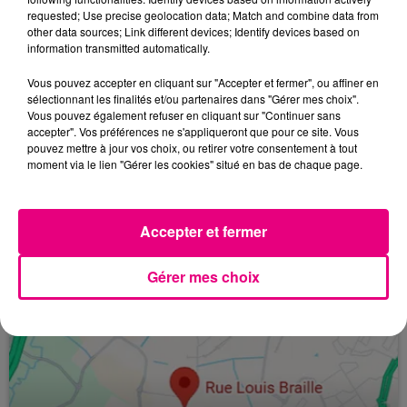
requested; Use precise geolocation data; Match and combine data from
other data sources; Link different devices; Identify devices based on
information transmitted automatically.
Vous pouvez accepter en cliquant sur "Accepter et fermer", ou affiner en
sélectionnant les finalités et/ou partenaires dans "Gérer mes choix".
26 février 2026
Vous pouvez également refuser en cliquant sur "Continuer sans
SNCF : PLUS AUCUN TRAIN SUR LA LIGNE
accepter". Vos préférences ne s'appliqueront que pour ce site. Vous
FOIX / AX-LES-THERMES
pouvez mettre à jour vos choix, ou retirer votre consentement à tout
moment via le lien "Gérer les cookies" situé en bas de chaque page.
Fermé à la circulation depuis le 18 février, le
À LA UNE
tronçon reliant Foix à Ax-les-Thermes (Ariège)
ne rouvrira pas avant plusieurs mois, selon SNCF
Accepter et fermer
Réseau...
Gérer mes choix