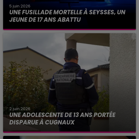
5 juin 2026
UNE FUSILLADE MORTELLE À SEYSSES, UN
JEUNE DE 17 ANS ABATTU
La scène se serait produite ce vendredi 5 juin
2026, peu après 5h. Un jeune homme de 17 ans
aurait été abattu dans une fusillade, sur la
commune de Seysses...
2 juin 2026
UNE ADOLESCENTE DE 13 ANS PORTÉE
DISPARUE À CUGNAUX
La gendarmerie de Haute-Garonne lance un
appel à témoins après la disparition d'une