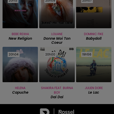
20h13
20h13
20h09
20h09
20h07
20h07
BEBE REXHA
LOUANE
DOMINIC FIKE
New Religion
Donne Moi Ton
Babydoll
Coeur
20h04
20h04
20h00
20h00
19h56
19h56
HELENA
SHAKIRA FEAT. BURNA
JULIEN DORE
Capuche
Le Lac
BOY
Dai Dai