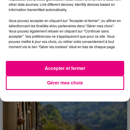
famille est sans...
other data sources; Link different devices; Identify devices based on
information transmitted automatically.
Vous pouvez accepter en cliquant sur "Accepter et fermer", ou affiner en
sélectionnant les finalités et/ou partenaires dans "Gérer mes choix".
Vous pouvez également refuser en cliquant sur "Continuer sans
accepter". Vos préférences ne s'appliqueront que pour ce site. Vous
pouvez mettre à jour vos choix, ou retirer votre consentement à tout
moment via le lien "Gérer les cookies" situé en bas de chaque page.
10 avril 2026
INCENDIE : UN MORT & DEUX BLESSÉS
Accepter et fermer
GRAVES AUX PRADETTES
Nuit d'horreur aux Pradettes, où 11 victimes sont à
Gérer mes choix
déplorer dans l'incendie d'un immeuble de cinq
étages, dont 1 décès et 2 blessés en urgence
absolue.