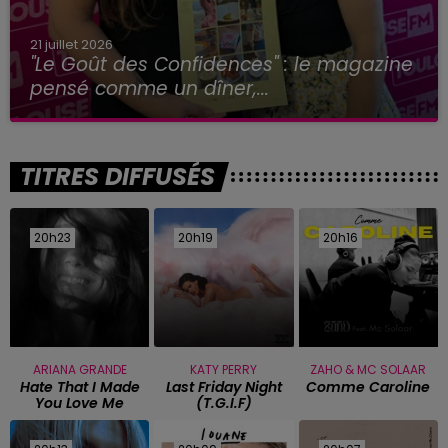
21 juillet 2026
"Le Goût des Confidences" : le magazine
pensé comme un dîner,...
TITRES DIFFUSÉS
20h23
20h23
20h19
20h19
20h16
20h16
ARIANA GRANDE
KATY PERRY
ZAHO & MC SOLAAR
Hate That I Made
Last Friday Night
Comme Caroline
You Love Me
(t.g.i.f)