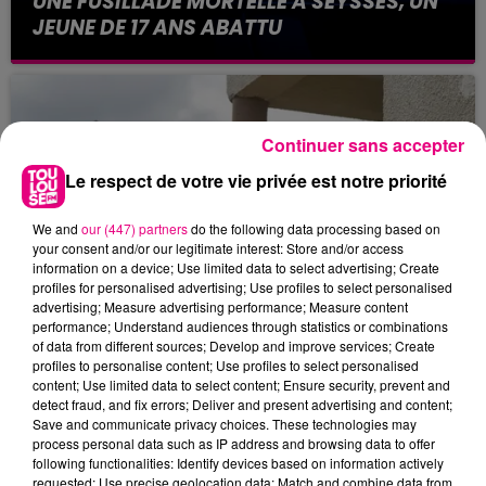
UNE FUSILLADE MORTELLE À SEYSSES, UN
JEUNE DE 17 ANS ABATTU
La scène se serait produite ce vendredi 5 juin
2026, peu après 5h. Un jeune homme de 17 ans
aurait été abattu dans une fusillade, sur la
commune de Seysses...
Continuer sans accepter
Le respect de votre vie privée est notre priorité
We and
our (447) partners
do the following data processing based on
your consent and/or our legitimate interest: Store and/or access
information on a device; Use limited data to select advertising; Create
profiles for personalised advertising; Use profiles to select personalised
advertising; Measure advertising performance; Measure content
performance; Understand audiences through statistics or combinations
2 juin 2026
of data from different sources; Develop and improve services; Create
UNE ADOLESCENTE DE 13 ANS PORTÉE
profiles to personalise content; Use profiles to select personalised
DISPARUE À CUGNAUX
content; Use limited data to select content; Ensure security, prevent and
detect fraud, and fix errors; Deliver and present advertising and content;
La gendarmerie de Haute-Garonne lance un
Save and communicate privacy choices. These technologies may
appel à témoins après la disparition d'une
process personal data such as IP address and browsing data to offer
mineure de 13 ans, Zuleyha Zelal Bingol, dont la
following functionalities: Identify devices based on information actively
requested; Use precise geolocation data; Match and combine data from