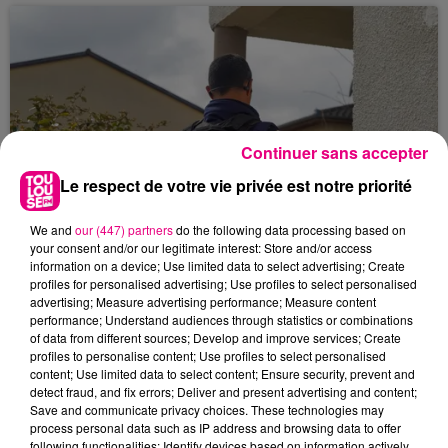
2026, peu après 5h. Un jeune homme de 17 ans
aurait été abattu dans une fusillade, sur la
commune de Seysses...
Continuer sans accepter
Le respect de votre vie privée est notre priorité
We and
our (447) partners
do the following data processing based on
your consent and/or our legitimate interest: Store and/or access
2 juin 2026
UNE ADOLESCENTE DE 13 ANS PORTÉE
information on a device; Use limited data to select advertising; Create
profiles for personalised advertising; Use profiles to select personalised
DISPARUE À CUGNAUX
advertising; Measure advertising performance; Measure content
La gendarmerie de Haute-Garonne lance un
performance; Understand audiences through statistics or combinations
of data from different sources; Develop and improve services; Create
appel à témoins après la disparition d'une
profiles to personalise content; Use profiles to select personalised
mineure de 13 ans, Zuleyha Zelal Bingol, dont la
content; Use limited data to select content; Ensure security, prevent and
famille est sans...
detect fraud, and fix errors; Deliver and present advertising and content;
Save and communicate privacy choices. These technologies may
process personal data such as IP address and browsing data to offer
following functionalities: Identify devices based on information actively