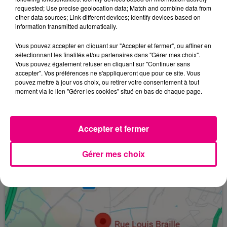
requested; Use precise geolocation data; Match and combine data from
other data sources; Link different devices; Identify devices based on
information transmitted automatically.
Vous pouvez accepter en cliquant sur "Accepter et fermer", ou affiner en
sélectionnant les finalités et/ou partenaires dans "Gérer mes choix".
Vous pouvez également refuser en cliquant sur "Continuer sans
7 mai 2026
accepter". Vos préférences ne s'appliqueront que pour ce site. Vous
BAGNÈRES-DE-LUCHON : L'HÔTEL LE
pouvez mettre à jour vos choix, ou retirer votre consentement à tout
CORNEILLE SIFFLÉ PAR UN INCENDIE
moment via le lien "Gérer les cookies" situé en bas de chaque page.
L'ancien hôtel Le Corneille, situé à Bagnères-de-
À LA UNE
Luchon (Haute-Garonne), a été victime d'un
incendie ce mercredi 6 mai 2026.
Accepter et fermer
Gérer mes choix