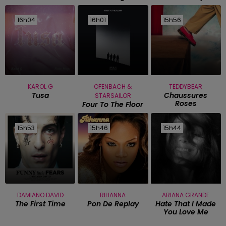
16h04
16h04
16h01
16h01
15h56
15h56
KAROL G
OFENBACH &
TEDDYBEAR
Tusa
Chaussures
STARSAILOR
Roses
Four To The Floor
15h53
15h53
15h46
15h46
15h44
15h44
DAMIANO DAVID
RIHANNA
ARIANA GRANDE
The First Time
Pon De Replay
Hate That I Made
You Love Me