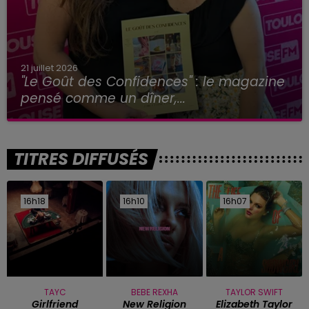
21 juillet 2026
"Le Goût des Confidences" : le magazine
pensé comme un dîner,...
TITRES DIFFUSÉS
16h18
16h18
16h10
16h10
16h07
16h07
TAYC
BEBE REXHA
TAYLOR SWIFT
Girlfriend
New Religion
Elizabeth Taylor