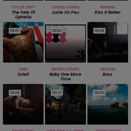
TAYLOR SWIFT
JUNGELI & EMMA
RIHANNA
The Fate Of
Juste Un Peu
Kiss It Better
Ophelia
13h37
13h37
13h32
13h32
13h28
13h28
GIMS
BRITNEY SPEARS
ORELSAN
Soleil
Baby One More
Boss
Time
13h26
13h26
13h23
13h23
13h20
13h20