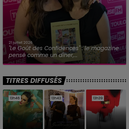
21 juillet 2026
"Le Goût des Confidences" : le magazine
pensé comme un dîner,...
TITRES DIFFUSÉS
13h46
13h46
13h43
13h43
13h39
13h39