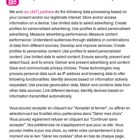
We and
our (447) partners
do the following data processing based on
your consent and/or our legitimate interest: Store and/or access
information on a device; Use limited data to select advertising; Create
profiles for personalised advertising; Use profiles to select personalised
advertising; Measure advertising performance; Measure content
performance; Understand audiences through statistics or combinations
of data from different sources; Develop and improve services; Create
profiles to personalise content; Use profiles to select personalised
22 juillet 2026
content; Use limited data to select content; Ensure security, prevent and
Toulouse : circulation perturbée dans le
detect fraud, and fix errors; Deliver and present advertising and content;
secteur François Verdier...
Save and communicate privacy choices. These technologies may
process personal data such as IP address and browsing data to offer
following functionalities: Identify devices based on information actively
requested; Use precise geolocation data; Match and combine data from
other data sources; Link different devices; Identify devices based on
information transmitted automatically.
Vous pouvez accepter en cliquant sur "Accepter et fermer", ou affiner en
sélectionnant les finalités et/ou partenaires dans "Gérer mes choix".
Vous pouvez également refuser en cliquant sur "Continuer sans
accepter". Vos préférences ne s'appliqueront que pour ce site. Vous
pouvez mettre à jour vos choix, ou retirer votre consentement à tout
moment via le lien "Gérer les cookies" situé en bas de chaque page.