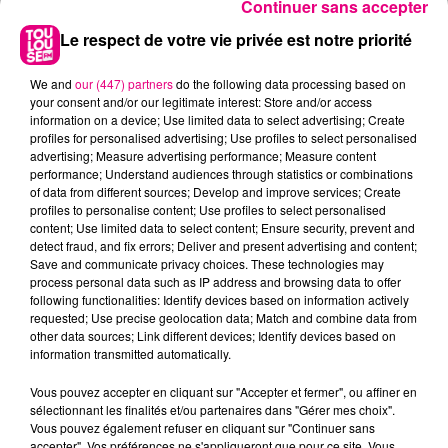
Continuer sans accepter
Le respect de votre vie privée est notre priorité
We and
our (447) partners
do the following data processing based on
your consent and/or our legitimate interest: Store and/or access
information on a device; Use limited data to select advertising; Create
profiles for personalised advertising; Use profiles to select personalised
advertising; Measure advertising performance; Measure content
performance; Understand audiences through statistics or combinations
of data from different sources; Develop and improve services; Create
profiles to personalise content; Use profiles to select personalised
content; Use limited data to select content; Ensure security, prevent and
detect fraud, and fix errors; Deliver and present advertising and content;
22 juillet 2026
Save and communicate privacy choices. These technologies may
Toulouse : circulation perturbée dans le
process personal data such as IP address and browsing data to offer
secteur François Verdier...
following functionalities: Identify devices based on information actively
requested; Use precise geolocation data; Match and combine data from
other data sources; Link different devices; Identify devices based on
information transmitted automatically.
Vous pouvez accepter en cliquant sur "Accepter et fermer", ou affiner en
sélectionnant les finalités et/ou partenaires dans "Gérer mes choix".
Vous pouvez également refuser en cliquant sur "Continuer sans
accepter". Vos préférences ne s'appliqueront que pour ce site. Vous