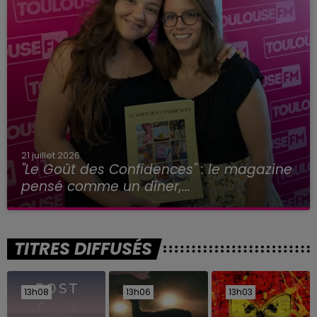
21 juillet 2026
"Le Goût des Confidences" : le magazine
pensé comme un dîner,...
TITRES DIFFUSÉS
13h08
13h08
13h06
13h06
13h03
13h03